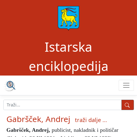
Istarska
enciklopedija
Gabršček, Andrej
traži dalje ...
Gabršček, Andrej
,
publicist, nakladnik i političar