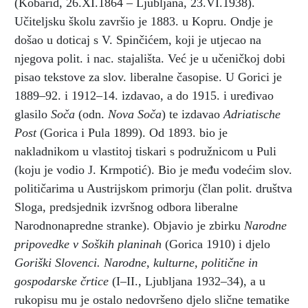
(Kobarid, 26.XI.1864 – Ljubljana, 23.VI.1938).
Učiteljsku školu završio je 1883. u Kopru. Ondje je
došao u doticaj s V. Spinčićem, koji je utjecao na
njegova polit. i nac. stajališta. Već je u učeničkoj dobi
pisao tekstove za slov. liberalne časopise. U Gorici je
1889–92. i 1912–14. izdavao, a do 1915. i uređivao
glasilo
Soča
(odn.
Nova Soča
) te izdavao
Adriatische
Post
(Gorica i Pula 1899). Od 1893. bio je
nakladnikom u vlastitoj tiskari s podružnicom u Puli
(koju je vodio J. Krmpotić). Bio je među vodećim slov.
političarima u Austrijskom primorju (član polit. društva
Sloga, predsjednik izvršnog odbora liberalne
Narodnonapredne stranke). Objavio je zbirku
Narodne
pripovedke v Soških planinah
(Gorica 1910) i djelo
Goriški Slovenci. Narodne, kulturne, politične in
gospodarske črtice
(I–II., Ljubljana 1932–34), a u
rukopisu mu je ostalo nedovršeno djelo slične tematike