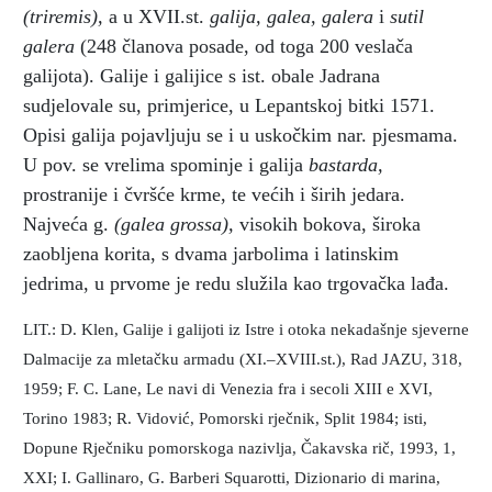
(triremis),
a u XVII.st.
galija, galea, galera
i
sutil
galera
(248 članova posade, od toga 200 veslača
galijota). Galije i galijice s ist. obale Jadrana
sudjelovale su, primjerice, u Lepantskoj bitki 1571.
Opisi galija pojavljuju se i u uskočkim nar. pjesmama.
U pov. se vrelima spominje i galija
bastarda,
prostranije i čvršće krme, te većih i širih jedara.
Najveća g.
(galea grossa),
visokih bokova, široka
zaobljena korita, s dvama jarbolima i latinskim
jedrima, u prvome je redu služila kao trgovačka lađa.
LIT.: D. Klen, Galije i galijoti iz Istre i otoka nekadašnje sjeverne
Dalmacije za mletačku armadu (XI.–XVIII.st.), Rad JAZU, 318,
1959; F. C. Lane, Le navi di Venezia fra i secoli XIII e XVI,
Torino 1983; R. Vidović, Pomorski rječnik, Split 1984; isti,
Dopune Rječniku pomorskoga nazivlja, Čakavska rič, 1993, 1,
XXI; I. Gallinaro, G. Barberi Squarotti, Dizionario di marina,