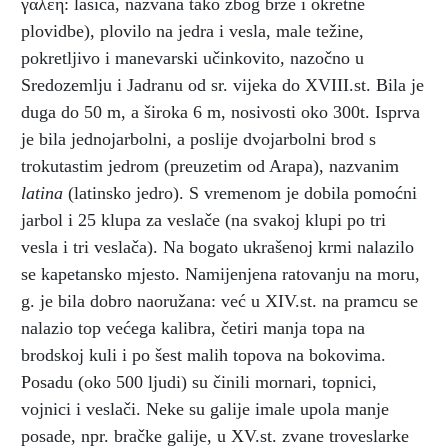
γαλέη: lasica, nazvana tako zbog brze i okretne
plovidbe), plovilo na jedra i vesla, male težine,
pokretljivo i manevarski učinkovito, nazočno u
Sredozemlju i Jadranu od sr. vijeka do XVIII.st. Bila je
duga do 50 m, a široka 6 m, nosivosti oko 300t. Isprva
je bila jednojarbolni, a poslije dvojarbolni brod s
trokutastim jedrom (preuzetim od Arapa), nazvanim
latina
(latinsko jedro). S vremenom je dobila pomoćni
jarbol i 25 klupa za veslače (na svakoj klupi po tri
vesla i tri veslača). Na bogato ukrašenoj krmi nalazilo
se kapetansko mjesto. Namijenjena ratovanju na moru,
g. je bila dobro naoružana: već u XIV.st. na pramcu se
nalazio top većega kalibra, četiri manja topa na
brodskoj kuli i po šest malih topova na bokovima.
Posadu (oko 500 ljudi) su činili mornari, topnici,
vojnici i veslači. Neke su galije imale upola manje
posade, npr. bračke galije, u XV.st. zvane troveslarke