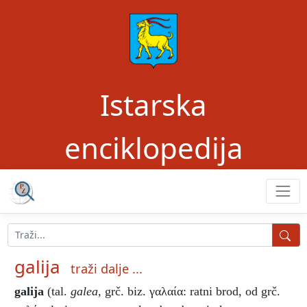
Istarska
enciklopedija
galija
traži dalje ...
galija
(tal.
galea,
grč. biz. γαλαία: ratni brod, od grč.