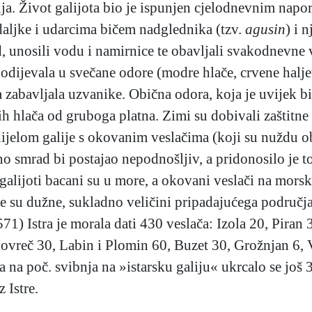
ija. Život galijota bio je ispunjen cjelodnevnim napo
aljke i udarcima bičem nadglednika (tzv.
agusin
) i 
d, unosili vodu i namirnice te obavljali svakodnevne v
 odijevala u svečane odore (modre hlače, crvene halje
 zabavljala uzvanike. Obična odora, koja je uvijek bil
ih hlača od gruboga platna. Zimi su dobivali zaštitne 
dijelom galije s okovanim veslačima (koji su nuždu ob
 no smrad bi postajao nepodnošljiv, a pridonosilo je to
i galijoti bacani su u more, a okovani veslači na mors
e su dužne, sukladno veličini pripadajućega područja 
571) Istra je morala dati 430 veslača: Izola 20, Pira
vreč 30, Labin i Plomin 60, Buzet 30, Grožnjan 6, V
a na poč. svibnja na »istarsku galiju« ukrcalo se još 3
z Istre.