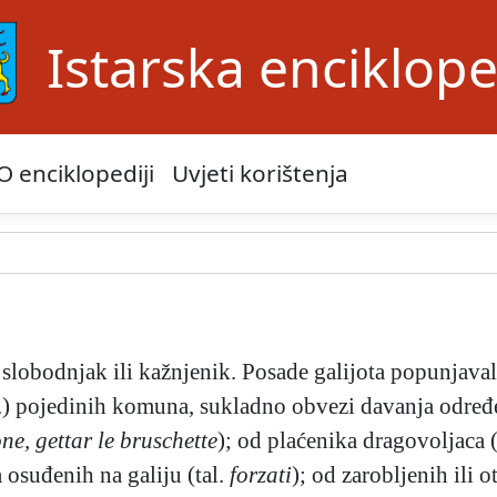
Istarska enciklope
O enciklopediji
Uvjeti korištenja
ji, slobodnjak ili kažnjenik. Posade galijota popunjav
 pojedinih komuna, sukladno obvezi davanja određen
ne,
gettar le bruschette
); od plaćenika dragovoljaca (
 osuđenih na galiju (tal.
forzati
); od zarobljenih ili 