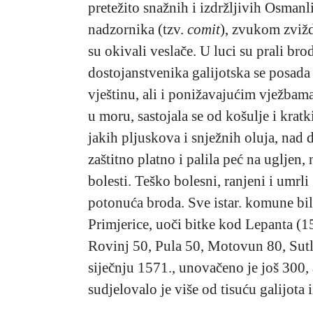
pretežito snažnih i izdržljivih Osmanl
nadzornika (tzv.
comit
), zvukom zvižd
su okivali veslače. U luci su prali bro
dostojanstvenika galijotska se posada
vještinu, ali i ponižavajućim vježbama
u moru, sastojala se od košulje i kratk
jakih pljuskova i snježnih oluja, nad 
zaštitno platno i palila peć na ugljen,
bolesti. Teško bolesni, ranjeni i umrl
potonuća broda. Sve istar. komune bil
Primjerice, uoči bitke kod Lepanta (1
Rovinj 50, Pula 50, Motovun 80, Sutlo
siječnju 1571., unovačeno je još 300, 
sudjelovalo je više od tisuću galijota i