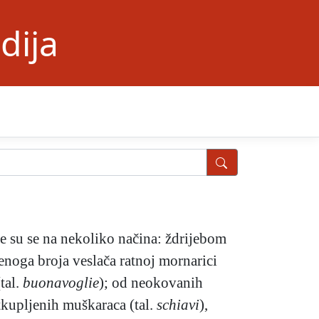
dija
ale su se na nekoliko načina: ždrijebom
oga broja veslača ratnoj mornarici
tal.
buonavoglie
); od neokovanih
otkupljenih muškaraca (tal.
schiavi
),