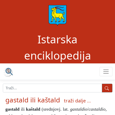
Istarska
enciklopedija
gastald ili kaštald
traži dalje ...
gastald
ili
kaštald
(srednjovj. lat.
gastaldio
/
castaldio,