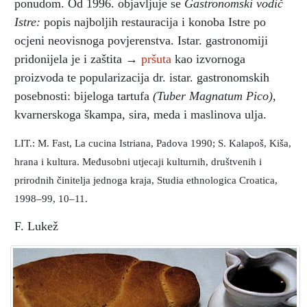
ponudom. Od 1996. objavljuje se
Gastronomski vodič
Istre:
popis najboljih restauracija i konoba Istre po
ocjeni neovisnoga povjerenstva. Istar. gastronomiji
pridonijela je i zaštita →
pršuta
kao izvornoga
proizvoda te popularizacija dr. istar. gastronomskih
posebnosti: bijeloga tartufa
(Tuber Magnatum Pico),
kvarnerskoga škampa, sira, meda i maslinova ulja.
LIT.: M. Fast, La cucina Istriana, Padova 1990; S. Kalapoš, Kiša,
hrana i kultura. Međusobni utjecaji kulturnih, društvenih i
prirodnih činitelja jednoga kraja, Studia ethnologica Croatica,
1998–99, 10–11.
F. Lukež