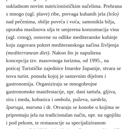
sukladnom novim nutricionističkim načelima. Prehrana
s mnogo (ugl. plave) ribe, prevaga kuhanih jela
(lešo)
nad pečenima, obilje povrća i voća, samonikla bilja,
uporaba maslinova ulja te umjerena konzumacija vina
(ugl. crnog), osnovne su odlike mediteranske kuhinje
koju zagovara pokret mediteranskoga načina življenja
(mediterranean diet)
. Nakon što je napuštena
koncepcija tzv. masovnoga turizma, od 1995., na
poticaj Turističke zajednice Istarske županije, stvara se
nova turist. ponuda kojoj je sastavnim dijelom i
gastronomija. Organiziraju se mnogobrojne
gastronomske manifestacije, npr. dani tartufa, gljiva,
sira i meda, kobasica i
ombola,
puževa,
sardela,
šparuga, maruna
i dr. Otvaraju se konobe u kojima se
pripremaju jela na tradicionalan način, npr. na ognjištu
i pod pekom, te restauracije sa specijaliziranom