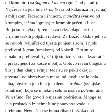
od krumpira) sa
šugom od letuća
(gulaš od peradi).
Najčešća su jela bila
skrob
(kaša od kukuruza ili ječma)
s mlijekom, šećerom ili vinom,
maneštra
(varivo od
krumpira, ječma i graha) te krumpir pečen u ljusci.
Bolja su se jela pripremala za crkv. blagdane i u
vrijeme teških poljskih radova. Za Božić i Uskrs jeli su
se
ravioli
(valjušci od tijesta punjeni sirom) i njoki
preliveni
šugom
(umakom) od kokoši. Tim su se
umakom prelijevali i
fuži
(tijesto izrezano na kvadratiće
i presavijeno) za kosce u polju. Gotovo ravan blagdanu
bio je dan klanja svinja: tada su se pekli okrajci
preostali od obrezivanja mesa, od kostiju se kuhala
juha, obvezno jelo bila je palenta s
trobom
(svinjske
iznutrice), koja se u nekim selima naziva
polenta alla
Veneziana,
što govori o njezinu podrijetlu. Mnoga se
jela proistekla iz neimaštine ponovno uvode u
prehranu. Negdašnja se hrana ribara i težaka drži