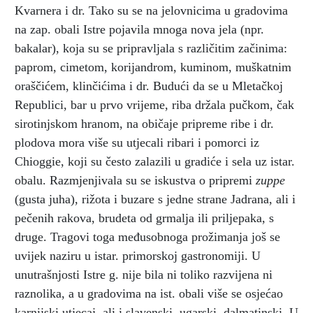
Kvarnera i dr. Tako su se na jelovnicima u gradovima
na zap. obali Istre pojavila mnoga nova jela (npr.
bakalar), koja su se pripravljala s različitim začinima:
paprom, cimetom, korijandrom, kuminom, muškatnim
oraščićem, klinčićima i dr. Budući da se u Mletačkoj
Republici, bar u prvo vrijeme, riba držala pučkom, čak
sirotinjskom hranom, na običaje pripreme ribe i dr.
plodova mora više su utjecali ribari i pomorci iz
Chioggie, koji su često zalazili u gradiće i sela uz istar.
obalu. Razmjenjivala su se iskustva o pripremi
zuppe
(gusta juha), rižota i buzare s jedne strane Jadrana, ali i
pečenih rakova, brudeta od grmalja ili priljepaka, s
druge. Tragovi toga međusobnoga prožimanja još se
uvijek naziru u istar. primorskoj gastronomiji. U
unutrašnjosti Istre g. nije bila ni toliko razvijena ni
raznolika, a u gradovima na ist. obali više se osjećao
karnijski utjecaj, ali i slavenski, ugarski, dalmatinski. U