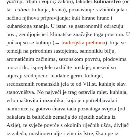
γαστήρ: trbuh i νόμος: zakon), također
kulinarstvo
(od
lat.
culina:
kuhinja, hrana), poznavanje različitih jela i
načina njihova pripravljanja; kult birane hrane i
kuharskoga znanja. U istar. se gastronomiji odrazuju
pov., zemljopisne i klimatske značajke toga prostora. U
pučkoj su se kuhinji (→
tradicijska prehrana
), koja se
temelji na prirodnim sastojcima, samoniklu bilju,
aromatičnim začinima, sezonskom povrću, plodovima
mora i dr., ispreplele različite predaje, uneseni su
utjecaji srednjoeur. feudalne germ. kuhinje,
sredozemnih romanskih jela te od VII.st. kuhinje slav.
stanovništva. No najveći je trag ostavila mlet. kuhinja,
vrlo maštovita i raznolika, koja je upotrebljavala i
namirnice iz gotovo čitava tada poznatoga svijeta (od
bakalara iz baltičkih zemalja do rijetkih začina iz
Azije), te svježe povrće s okolnih riječnih ušća, divljač
iz zaleđa, maslinovo ulje i vino iz Istre, škampe iz