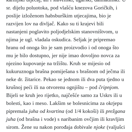
sr. dijelu poluotoka, pod vlašću knezova Goričkih, i
poslije izloženom habsburškim utjecajima, bio je
razvijen lov na divljač. Kako su ti krajevi bili
nastanjeni poglavito poljodjelskim stanovništvom, u
njima je ugl. vladala oskudica. Seljak je pripremao
hranu od onoga što je sam proizvodio i od onoga što
mu je bilo dostupno, jer nije imao dovoljno novca za
njezino kupovanje na tržištu. Kruh se mijesio od
kukuruznoga brašna pomiješana s brašnom od ječma ili
neke dr. žitarice. Pekao se jednom ili dva puta tjedno u
krušnoj peći ili na otvorenu ognjištu – pod
čripnjom.
Bijeli se kruh jeo rijetko, najčešće samo za Uskrs ili u
bolesti, kao i meso. Lakšim se bolesnicima za okrjepu
pipremala
juha od
kvartina
(od 1/4 kokoši) ili
prežgana
juha
(od brašna i vode) s naribanim ovčjim ili kravljim
sirom. Žene su nakon porođaja dobivale
njoke
(valjušci