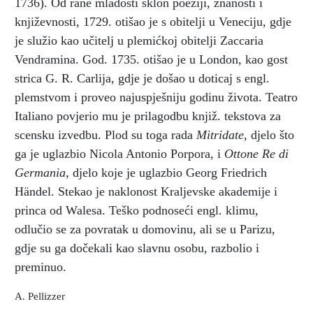
1736). Od rane mladosti sklon poeziji, znanosti i
književnosti, 1729. otišao je s obitelji u Veneciju, gdje
je služio kao učitelj u plemićkoj obitelji Zaccaria
Vendramina. God. 1735. otišao je u London, kao gost
strica G. R. Carlija, gdje je došao u doticaj s engl.
plemstvom i proveo najuspješniju godinu života. Teatro
Italiano povjerio mu je prilagodbu knjiž. tekstova za
scensku izvedbu. Plod su toga rada
Mitridate,
djelo što
ga je uglazbio Nicola Antonio Porpora, i
Ottone Re di
Germania,
djelo koje je uglazbio Georg Friedrich
Händel. Stekao je naklonost Kraljevske akademije i
princa od Walesa. Teško podnoseći engl. klimu,
odlučio se za povratak u domovinu, ali se u Parizu,
gdje su ga dočekali kao slavnu osobu, razbolio i
preminuo.
A. Pellizzer