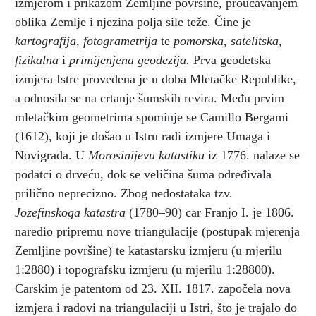
izmjerom i prikazom Zemljine površine, proučavanjem
oblika Zemlje i njezina polja sile teže. Čine je
kartografija, fotogrametrija
te
pomorska, satelitska,
fizikalna
i
primijenjena geodezija.
Prva geodetska
izmjera Istre provedena je u doba Mletačke Republike,
a odnosila se na crtanje šumskih revira. Među prvim
mletačkim geometrima spominje se Camillo Bergami
(1612), koji je došao u Istru radi izmjere Umaga i
Novigrada. U
Morosinijevu katastiku
iz 1776. nalaze se
podatci o drveću, dok se veličina šuma određivala
prilično neprecizno. Zbog nedostataka tzv.
Jozefinskoga katastra
(1780–90) car Franjo I. je 1806.
naredio pripremu nove triangulacije (postupak mjerenja
Zemljine površine) te katastarsku izmjeru (u mjerilu
1:2880) i topografsku izmjeru (u mjerilu 1:28800).
Carskim je patentom od 23. XII. 1817. započela nova
izmjera i radovi na triangulaciji u Istri, što je trajalo do