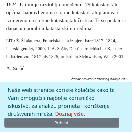
1824. U tom je razdoblju omeđeno 179 katastarskih
općina, napravljeno na stotine katastarskih planova i
izmjereno na stotine katastarskih čestica. Ti su podatci i
danas u uporabi u katastarskim uredima.
LIT.: Ž. Škalamera, Franciskanska izmjera Istre 1817–1824,
Istarski geodet, 2000, 1; A. Sošić, Der österreichischer Kataster
in Istrien von 1817 bis 1825, u: Istrien: Sichtweisen, Wien 2001.
A. Sošić
članak preuzet iz tiskanog izdanja 2005.
Citiranje:
Naše web stranice koriste kolačiće kako bi
geodezija.
Istarska enciklopedija (2005), mrežno izdanje.
Vam omogućili najbolje korisničko
Leksikografski zavod Miroslav Krleža, 2026. Pristupljeno
iskustvo, za analizu prometa i korištenje
7.8.2026. <https://istra.lzmk.hr/clanak/geodezija>.
društvenih mreža.
Doznaj više.
Prihvati
© 2026
Leksikografski zavod
Miroslav Krleža