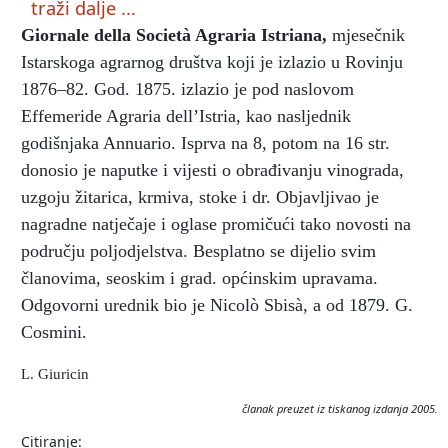
traži dalje ...
Giornale della Società Agraria Istriana
,
mjesečnik
Istarskoga agrarnog društva koji je izlazio u Rovinju
1876–82. God. 1875. izlazio je pod naslovom
Effemeride Agraria dell’Istria, kao nasljednik
godišnjaka Annuario. Isprva na 8, potom na 16 str.
donosio je naputke i vijesti o obrađivanju vinograda,
uzgoju žitarica, krmiva, stoke i dr. Objavljivao je
nagradne natječaje i oglase promičući tako novosti na
području poljodjelstva. Besplatno se dijelio svim
članovima, seoskim i grad. općinskim upravama.
Odgovorni urednik bio je Nicolò Sbisà, a od 1879. G.
Cosmini.
L. Giuricin
članak preuzet iz tiskanog izdanja 2005.
Citiranje: