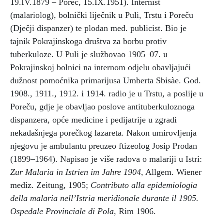
19.IV.1879 – Poreč, 15.IX.1951). Internist
(malariolog), bolnički liječnik u Puli, Trstu i Poreču
(Dječji dispanzer) te plodan med. publicist. Bio je
tajnik Pokrajinskoga društva za borbu protiv
tuberkuloze. U Puli je službovao 1905–07. u
Pokrajinskoj bolnici na internom odjelu obavljajući
dužnost pomoćnika primarijusa Umberta Sbisàe. God.
1908., 1911., 1912. i 1914. radio je u Trstu, a poslije u
Poreču, gdje je obavljao poslove antituberkuloznoga
dispanzera, opće medicine i pedijatrije u zgradi
nekadašnjega porečkog lazareta. Nakon umirovljenja
njegovu je ambulantu preuzeo ftizeolog Josip Prodan
(1899–1964). Napisao je više radova o malariji u Istri:
Zur Malaria in Istrien im Jahre 1904,
Allgem. Wiener
mediz. Zeitung, 1905;
Contributo alla epidemiologia
della malaria nell’Istria meridionale durante il 1905.
Ospedale Provinciale di Pola,
Rim 1906.