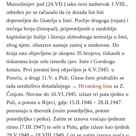
Mussolinijev pad (24.VII.) iako nosi nadnevak 1.VIII.,
određen jer se računalo da će dotada list biti
dopremljen do čitatelja u Istri. Poslije drugoga (rujan) i
trećega broja (listopad), pripremljenih u razdoblju
kapitulacije Italije i širenja slobodnoga teritorija u Istri,
zbog njem. ofanzive nastaje zastoj u studenom. Do
kraja rata objavljeno je ukupno 35 brojeva, tiskanih u
tiskarama koje sele između sjev. Istre i Gorskoga
kotara. Prvi poratni broj objavljen je 6.V.1945. u
Poreču, a drugi 11.V. u Puli.
Glasu Istre
pridružilo se
tada uredništvo dotadašnjega →
Hrvatskog lista
sa Z.
Črnjom. Novine do 16.VI.1945. izlaze tri puta tjedno u
Puli, a potom u Rijeci, gdje 15.II.1946 – 28.II.1947.
prerastaju u dnevnik (osim ponedjeljka, potom
ponedjeljka i petka). Zatim se iznova vraćaju tjednom
ritmu (7.III.1947) te sele u Pulu, gdje izlaze kao tjednik
29.V.1948 – 19.VIII.1949. List se zatim iznova vraća u