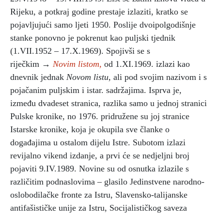
Rijeku, a potkraj godine prestaje izlaziti, kratko se
pojavljujući samo ljeti 1950. Poslije dvoipolgodišnje
stanke ponovno je pokrenut kao puljski tjednik
(1.VII.1952 – 17.X.1969). Spojivši se s
riječkim →
Novim listom,
od 1.XI.1969. izlazi kao
dnevnik jednak
Novom listu,
ali pod svojim nazivom i s
pojačanim puljskim i istar. sadržajima. Isprva je,
između dvadeset stranica, razlika samo u jednoj stranici
Pulske kronike, no 1976. pridružene su joj stranice
Istarske kronike, koja je okupila sve članke o
događajima u ostalom dijelu Istre. Subotom izlazi
revijalno vikend izdanje, a prvi će se nedjeljni broj
pojaviti 9.IV.1989. Novine su od osnutka izlazile s
različitim podnaslovima – glasilo Jedinstvene narodno-
oslobodilačke fronte za Istru, Slavensko-talijanske
antifašističke unije za Istru, Socijalističkog saveza