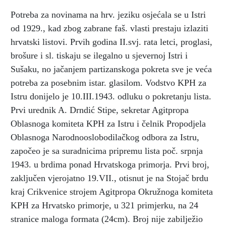
Potreba za novinama na hrv. jeziku osjećala se u Istri
od 1929., kad zbog zabrane faš. vlasti prestaju izlaziti
hrvatski listovi. Prvih godina II.svj. rata letci, proglasi,
brošure i sl. tiskaju se ilegalno u sjevernoj Istri i
Sušaku, no jačanjem partizanskoga pokreta sve je veća
potreba za posebnim istar. glasilom. Vodstvo KPH za
Istru donijelo je 10.III.1943. odluku o pokretanju lista.
Prvi urednik A. Drndić Stipe, sekretar Agitpropa
Oblasnoga komiteta KPH za Istru i čelnik Propodjela
Oblasnoga Narodnooslobodilačkog odbora za Istru,
započeo je sa suradnicima pripremu lista poč. srpnja
1943. u brdima ponad Hrvatskoga primorja. Prvi broj,
zaključen vjerojatno 19.VII., otisnut je na Stojač brdu
kraj Crikvenice strojem Agitpropa Okružnoga komiteta
KPH za Hrvatsko primorje, u 321 primjerku, na 24
stranice maloga formata (24cm). Broj nije zabilježio