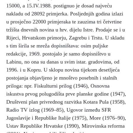
15000, a 15.IV.1988. postignuo je dosad najveću
nakladu od 28092 primjerka. Posljednjih godina izlazi
u prosječno 22000 primjeraka te zauzima tri četvrtine
tržišta dnevnih novina u hrv. dijelu Istre. Prodaje se i u
Rijeci, Hrvatskom primorju, Zagrebu i Trstu. U skladu
s tim širila se mreža dopisništava: osim puljske
redakcije, 1969. postojalo je samo dopisništvo u
Labinu, no ona su danas u svim istar. gradovima, od
1996. i u Kopru. U sklopu novina tijekom desetljeća
postojanja objavljeno je mnoštvo posebnih i stalnih
priloga: npr. Fiskulturni prilog (1946), Osnovna
iskustva prvog polugodišta prve planske godine (1947),
Društveni plan privrednog razvitka Kotara Pula (1958),
Radio TV izlog (1969–85), Ugovor između SFR
Jugoslavije i Republike Italije (1975), More (1976–90),
Ustav Republike Hrvatske (1990), Mirovinska reforma