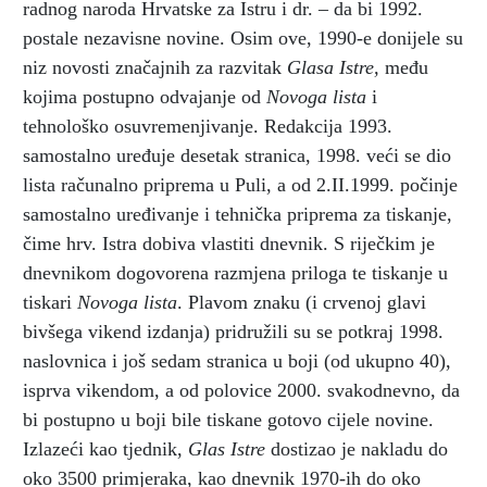
radnog naroda Hrvatske za Istru i dr. – da bi 1992.
postale nezavisne novine. Osim ove, 1990-e donijele su
niz novosti značajnih za razvitak
Glasa Istre,
među
kojima postupno odvajanje od
Novoga lista
i
tehnološko osuvremenjivanje. Redakcija 1993.
samostalno uređuje desetak stranica, 1998. veći se dio
lista računalno priprema u Puli, a od 2.II.1999. počinje
samostalno uređivanje i tehnička priprema za tiskanje,
čime hrv. Istra dobiva vlastiti dnevnik. S riječkim je
dnevnikom dogovorena razmjena priloga te tiskanje u
tiskari
Novoga lista
. Plavom znaku (i crvenoj glavi
bivšega vikend izdanja) pridružili su se potkraj 1998.
naslovnica i još sedam stranica u boji (od ukupno 40),
isprva vikendom, a od polovice 2000. svakodnevno, da
bi postupno u boji bile tiskane gotovo cijele novine.
Izlazeći kao tjednik,
Glas Istre
dostizao je nakladu do
oko 3500 primjeraka, kao dnevnik 1970-ih do oko