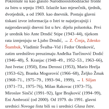
Pokrenute su kao glasilo Narodnooslobodilačke fronte
za Istru u srpnju 1943. Izlazile kao mjesečnik, tjednik,
dvotjednik, a od 1969. kao dnevnik. Postaju glavni
tiskani izvor informacija o Istri te najutjecajniji i
najprodavaniji dnevni list u hrv. dijelu poluotoka. Prvi
je urednik bio Ante Drndić Stipe (1943–44), tijekom
rata izmjenjuju se Ljubo Drndić, →
Z. Črnja
,
Zdenko
Štambuk
, Vladimir Švalba–Vid i Fedor Olenković,
zatim uredništvo preuzimaju Anđelka Turčinović Dodić
(1946–48), Š. Kranjac (1948–49., 1952–53., 1963–66),
Just Ivetac (1950), Ema Derossi (1953), Mario Hrelja
(1953–62), Branka Mogorović (1966–68), Željko Žmak
(1968–71., 1975–79., 1993–94., 1999), →
I. Siljan
(1971–73., 1975–76), Milan Rakovac (1973–75),
Miroslav Sinčić (1991–92), Igor Brajković (1994–99),
Eni Ambrozić (od 2000). Od 1979. do 1991. glavni
urednici
Novoga lista
bili su i urednici
Glasa Istre
.