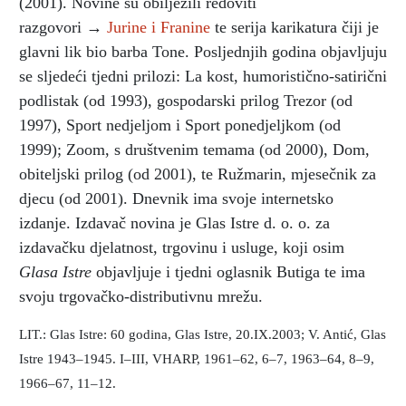
(2001). Novine su obilježili redoviti
razgovori →
Jurine i Franine
te serija karikatura čiji je
glavni lik bio barba Tone. Posljednjih godina objavljuju
se sljedeći tjedni prilozi: La kost, humoristično-satirični
podlistak (od 1993), gospodarski prilog Trezor (od
1997), Sport nedjeljom i Sport ponedjeljkom (od
1999); Zoom, s društvenim temama (od 2000), Dom,
obiteljski prilog (od 2001), te Ružmarin, mjesečnik za
djecu (od 2001). Dnevnik ima svoje internetsko
izdanje. Izdavač novina je Glas Istre d. o. o. za
izdavačku djelatnost, trgovinu i usluge, koji osim
Glasa Istre
objavljuje i tjedni oglasnik Butiga te ima
svoju trgovačko-distributivnu mrežu.
LIT.: Glas Istre: 60 godina, Glas Istre, 20.IX.2003; V. Antić, Glas
Istre 1943–1945. I–III, VHARP, 1961–62, 6–7, 1963–64, 8–9,
1966–67, 11–12.