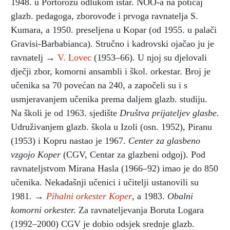
1948. u Portorožu odlukom istar. NOO-a na poticaj
glazb. pedagoga, zborovođe i prvoga ravnatelja S.
Kumara, a 1950. preseljena u Kopar (od 1955. u palači
Gravisi-Barbabianca). Stručno i kadrovski ojačao ju je
ravnatelj →
V. Lovec
(1953–66). U njoj su djelovali
dječji zbor, komorni ansambli i škol. orkestar. Broj je
učenika sa 70 povećan na 240, a započeli su i s
usmjeravanjem učenika prema daljem glazb. studiju.
Na školi je od 1963. sjedište
Društva prijateljev glasbe.
Udruživanjem glazb. škola u Izoli (osn. 1952), Piranu
(1953) i Kopru nastao je 1967.
Center za glasbeno
vzgojo Koper
(CGV, Centar za glazbeni odgoj). Pod
ravnateljstvom Mirana Hasla (1966–92) imao je do 850
učenika. Nekadašnji učenici i učitelji ustanovili su
1981. →
Pihalni orkester Koper
, a 1983.
Obalni
komorni orkester.
Za ravnateljevanja Boruta Logara
(1992–2000) CGV je dobio odsjek srednje glazb.