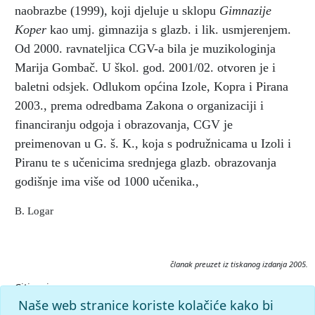
naobrazbe (1999), koji djeluje u sklopu
Gimnazije
Koper
kao umj. gimnazija s glazb. i lik. usmjerenjem.
Od 2000. ravnateljica CGV-a bila je muzikologinja
Marija Gombač. U škol. god. 2001/02. otvoren je i
baletni odsjek. Odlukom općina Izole, Kopra i Pirana
2003., prema odredbama Zakona o organizaciji i
financiranju odgoja i obrazovanja, CGV je
preimenovan u G. š. K., koja s podružnicama u Izoli i
Piranu te s učenicima srednjega glazb. obrazovanja
godišnje ima više od 1000 učenika.,
B. Logar
članak preuzet iz tiskanog izdanja 2005.
Citiranje:
Glasbena šola Koper.
Istarska enciklopedija (2005), mrežno
Naše web stranice koriste kolačiće kako bi