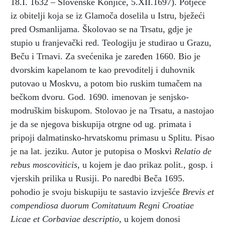
18.I. 1632 – Slovenske Konjice, 5.XII.1697). Potječe
iz obitelji koja se iz Glamoča doselila u Istru, bježeći
pred Osmanlijama. Školovao se na Trsatu, gdje je
stupio u franjevački red. Teologiju je studirao u Grazu,
Beču i Trnavi. Za svećenika je zaređen 1660. Bio je
dvorskim kapelanom te kao prevoditelj i duhovnik
putovao u Moskvu, a potom bio ruskim tumačem na
bečkom dvoru. God. 1690. imenovan je senjsko-
modruškim biskupom. Stolovao je na Trsatu, a nastojao
je da se njegova biskupija otrgne od ug. primata i
pripoji dalmatinsko-hrvatskomu primasu u Splitu. Pisao
je na lat. jeziku. Autor je putopisa o Moskvi
Relatio de
rebus moscoviticis,
u kojem je dao prikaz polit., gosp. i
vjerskih prilika u Rusiji. Po naredbi Beča 1695.
pohodio je svoju biskupiju te sastavio izvješće
Brevis et
compendiosa duorum Comitatuum Regni Croatiae
Licae et Corbaviae descriptio,
u kojem donosi