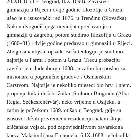
20.XII.1658 – Beograd, 8.X.1690). Završivši
gimnaziju u Rijeci i dvije godine filozofije u Grazu,
ušao je u isusovački red 1676. u Trenčinu (Slovačka).
Nakon dvogodišnjega novicijata predavao je u
gimnaziji u
Zagrebu, potom studirao filozofiju u Grazu
(1680–81) i dvije godine predavao u gimnaziji u Rijeci.
Zbog osmanlijske opsade Beča teologiju je studirao
najprije u Parmi i potom u Grazu. Treću probaciju
završio je u Judenburgu 1688., a zatim bio poslan za
misionara u pogranične gradove s Osmanskim
Carstvom. Najprije je nekoliko mjeseci bio hrv. i njem.
propovjednik i dušobrižnik u Stolnom Biogradu (Alba
Regia, Székesfehérvár), neko vrijeme u Osijeku, a
zatim je početkom 1689. otišao u Beograd, gdje su
isusovci držali privremenu rezidenciju nakon što je
kršćanska vojska, pod zapovjedništvom bavarskoga
kneza Maksimilijana Emanuela, 6.IX.1688. oslobodila