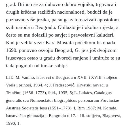
grad. Brinuo se za duhovno dobro vojnika, trgovaca i
drugih kršćana različitih nacionalnosti, budući da je
poznavao više jezika, pa su ga zato nazivali apostolom
svih naroda u Beogradu. Obilazio je i okolna mjesta, a
često su mu dolazili po savjet i pravoslavni kaluđeri.
Kad je veliki vezir Kara Mustafa početkom listopada
1690. ponovno osvojio Beograd, G. je s još dvojicom
isusovaca ostao u gradu dvoreći ranjene i umiruće te su
tada poginuli od turske sablje.
LIT.: M. Vanino, Isusovci u Beogradu u XVII. i XVIII. stoljeću,
Vrela i prinosi, 1934, 4; J. Predragović, Hrvatski novaci u
Trenčinu (1656–1773), ibid., 1935, 5; L. Lukács, Catalogus
generalis seu Nomenclator biographicus personarum Provinciae
Austriae Societatis Iesu (1551–1773), I, Rim 1987; M. Korade,
Isusovačka gimnazija u Beogradu u 17. i 18. stoljeću, Blagovest,
1990, 1.