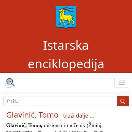
Istarska
enciklopedija
Glavinić, Tomo
traži dalje ...
Glavinić, Tomo
,
misionar i mučenik (Žminj,