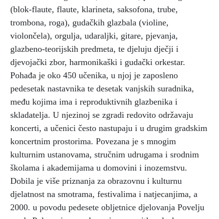
(blok-flaute, flaute, klarineta, saksofona, trube,
trombona, roga), gudačkih glazbala (violine,
violončela), orgulja, udaraljki, gitare, pjevanja,
glazbeno-teorijskih predmeta, te djeluju dječji i
djevojački zbor, harmonikaški i gudački orkestar.
Pohađa je oko 450 učenika, u njoj je zaposleno
pedesetak nastavnika te desetak vanjskih suradnika,
među kojima ima i reproduktivnih glazbenika i
skladatelja. U njezinoj se zgradi redovito održavaju
koncerti, a učenici često nastupaju i u drugim gradskim
koncertnim prostorima. Povezana je s mnogim
kulturnim ustanovama, stručnim udrugama i srodnim
školama i akademijama u domovini i inozemstvu.
Dobila je više priznanja za obrazovnu i kulturnu
djelatnost na smotrama, festivalima i natjecanjima, a
2000. u povodu pedesete obljetnice djelovanja Povelju