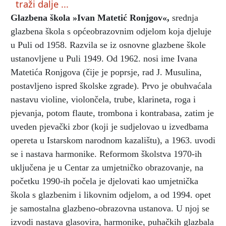
traži dalje ...
Glazbena škola »Ivan Matetić Ronjgov«
,
srednja
glazbena škola s općeobrazovnim odjelom koja djeluje
u Puli od 1958. Razvila se iz osnovne glazbene škole
ustanovljene u Puli 1949. Od 1962. nosi ime Ivana
Matetića Ronjgova (čije je poprsje, rad J. Musulina,
postavljeno ispred školske zgrade). Prvo je obuhvaćala
nastavu violine, violončela, trube, klarineta, roga i
pjevanja, potom flaute, trombona i kontrabasa, zatim je
uveden pjevački zbor (koji je sudjelovao u izvedbama
opereta u Istarskom narodnom kazalištu), a 1963. uvodi
se i nastava harmonike. Reformom školstva 1970-ih
uključena je u Centar za umjetničko obrazovanje, na
početku 1990-ih počela je djelovati kao umjetnička
škola s glazbenim i likovnim odjelom, a od 1994. opet
je samostalna glazbeno-obrazovna ustanova. U njoj se
izvodi nastava glasovira, harmonike, puhačkih glazbala