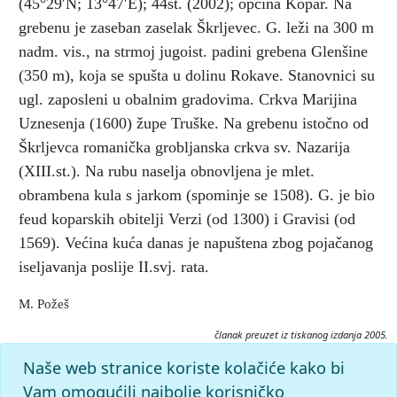
(45°29′N; 13°47′E); 44st. (2002); općina Kopar. Na
grebenu je zaseban zaselak Škrljevec. G. leži na 300 m
nadm. vis., na strmoj jugoist. padini grebena Glenšine
(350 m), koja se spušta u dolinu Rokave. Stanovnici su
ugl. zaposleni u obalnim gradovima. Crkva Marijina
Uznesenja (1600) župe Truške. Na grebenu istočno od
Škrljevca romanička grobljanska crkva sv. Nazarija
(XIII.st.). Na rubu naselja obnovljena je mlet.
obrambena kula s jarkom (spominje se 1508). G. je bio
feud koparskih obitelji Verzi (od 1300) i Gravisi (od
1569). Većina kuća danas je napuštena zbog pojačanog
iseljavanja poslije II.svj. rata.
M. Požeš
članak preuzet iz tiskanog izdanja 2005.
Citiranje:
Naše web stranice koriste kolačiće kako bi
Glem.
Istarska enciklopedija (2005), mrežno izdanje.
Vam omogućili najbolje korisničko