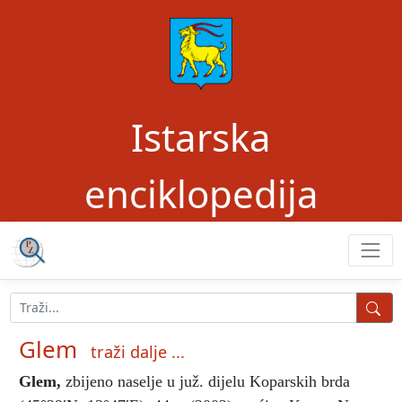
Istarska
enciklopedija
Glem
traži dalje ...
Glem
,
zbijeno naselje u juž. dijelu Koparskih brda