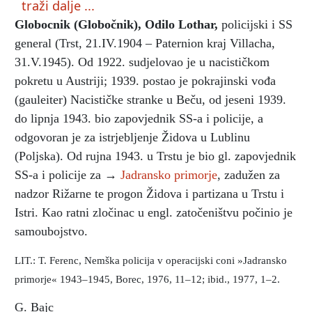
traži dalje ...
Globocnik (Globočnik), Odilo Lothar
,
policijski i SS
general (Trst, 21.IV.1904 – Paternion kraj Villacha,
31.V.1945). Od 1922. sudjelovao je u nacističkom
pokretu u Austriji; 1939. postao je pokrajinski vođa
(gauleiter) Nacističke stranke u Beču, od jeseni 1939.
do lipnja 1943. bio zapovjednik SS-a i policije, a
odgovoran je za istrjebljenje Židova u Lublinu
(Poljska). Od rujna 1943. u Trstu je bio gl. zapovjednik
SS-a i policije za →
Jadransko primorje
, zadužen za
nadzor Rižarne te progon Židova i partizana u Trstu i
Istri. Kao ratni zločinac u engl. zatočeništvu počinio je
samoubojstvo.
LIT.: T. Ferenc, Nemška policija v operacijski coni »Jadransko
primorje« 1943–1945, Borec, 1976, 11–12; ibid., 1977, 1–2.
G. Bajc