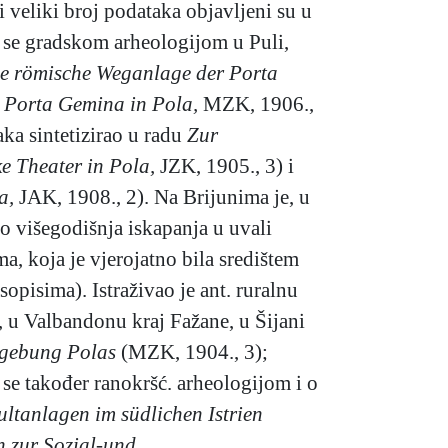
 i veliki broj podataka objavljeni su u
o se gradskom arheologijom u Puli,
e römische Weganlage der Porta
 Porta Gemina in Pola,
MZK, 1906.,
aka sintetizirao u radu
Zur
e Theater in Pola,
JZK, 1905., 3) i
la,
JAK, 1908., 2). Na Brijunima je, u
eo višegodišnja iskapanja u uvali
a, koja je vjerojatno bila središtem
opisima). Istraživao je ant. ruralnu
a, u Valbandonu kraj Fažane, u Šijani
Umgebung Polas
(MZK, 1904., 3);
se također ranokršć. arheologijom i o
ultanlagen im südlichen Istrien
n zur Sozial-und