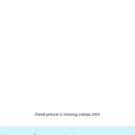
članak preuzet iz tiskanog izdanja 2005.
ristupljeno 6.8.2026.