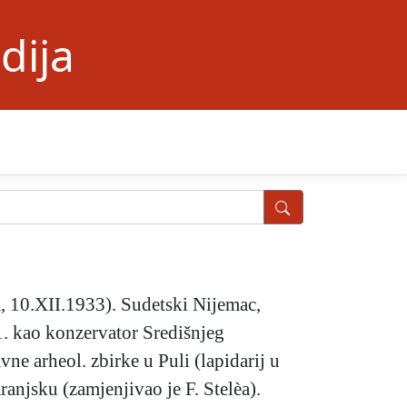
dija
a, 10.XII.1933). Sudetski Nijemac,
1. kao konzervator Središnjeg
ne arheol. zbirke u Puli (lapidarij u
anjsku (zamjenjivao je F. Stelèa).