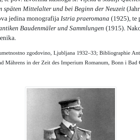
 späten Mittelalter und bei Beginn der Neuzeit
(Jahr
gova jedina monografija
Istria praeromana
(1925), te 
e antiken Baudenmäler und Sammlungen
(1915). Nakon 
menika.
a umetnostno zgodovino, Ljubljana 1932–33; Bibliographie An
nd Mährens in der Zeit des Imperium Romanum, Bonn i Bad 