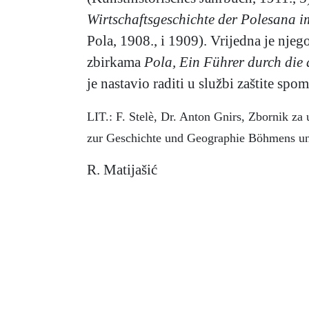
Wirtschaftsgeschichte der Polesana im
Pola, 1908., i 1909). Vrijedna je nje
zbirkama
Pola, Ein Führer durch di
je nastavio raditi u službi zaštite spo
LIT.: F. Stelè, Dr. Anton Gnirs, Zbornik z
zur Geschichte und Geographie Böhmens u
R. Matijašić