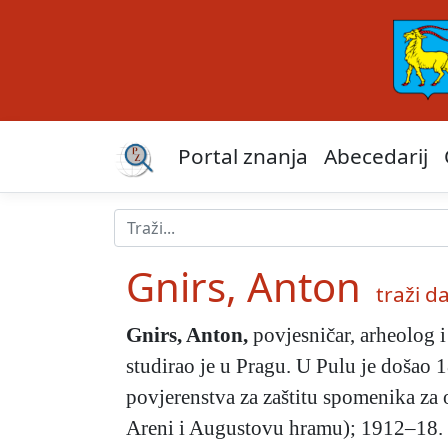
Portal znanja
Abecedarij
Gnirs, Anton
traži dal
Gnirs, Anton
,
povjesničar, arheolog i
studirao je u Pragu. U Pulu je došao 
povjerenstva za zaštitu spomenika za o
Areni i Augustovu hramu); 1912–18. po