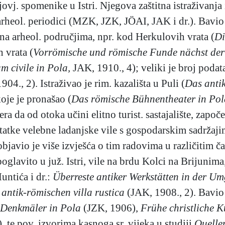
njovj. spomenike u Istri. Njegova zaštitna istraživanja
arheol. periodici (MZK, JZK, JÖAI, JAK i dr.). Bavi
na arheol. područjima, npr. kod Herkulovih vrata (
Di
 vrata (
Vorrömische und römische Funde nächst der
 civile in Pola,
JAK, 1910., 4); veliki je broj podat
04., 2). Istraživao je rim. kazališta u Puli (
Das antik
oje je pronašao (
Das römische Bühnentheater in Po
a da od otoka učini elitno turist. sastajalište, započ
statke velebne ladanjske vile s gospodarskim sadržajim
bjavio je više izvješća o tim radovima u različitim čas
glavito u juž. Istri, vile na brdu Kolci na Brijunim
untića i dr.:
Überreste antiker Werkstätten in der 
 antik-römischen villa rustica
(JAK, 1908., 2). Bavio 
 Denkmäler in Pola
(JZK, 1906),
Frühe christliche K
, te pov. izvorima kasnoga sr. vijeka u studiji
Quelle