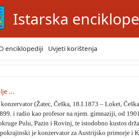
Istarska enciklope
O enciklopediji
Uvjeti korištenja
je ...
 konzervator (Žatec, Češka, 18.I.1873 – Loket, Češk
1899. i radio kao profesor na njem. gimnaziji, od 190
kruge Pulu, Pazin i Rovinj, te istodobno kustos držav
krajinski je konzervator za Austrijsko primorje i Kr