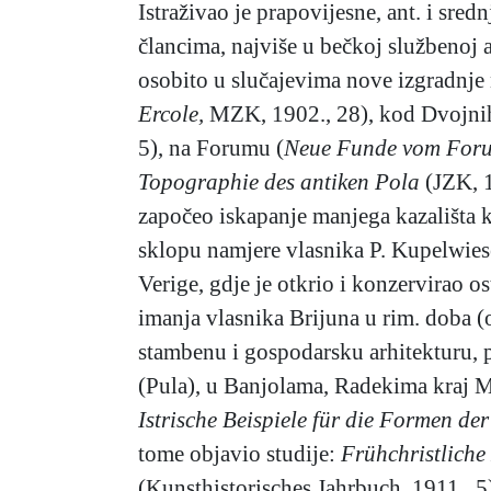
Istraživao je prapovijesne, ant. i sred
člancima, najviše u bečkoj službenoj 
osobito u slučajevima nove izgradnje 
Ercole,
MZK, 1902., 28), kod Dvojnih
5), na Forumu (
Neue Funde vom Forum
Topographie des antiken Pola
(JZK, 19
započeo iskapanje manjega kazališta k
sklopu namjere vlasnika P. Kupelwieser
Verige, gdje je otkrio i konzervirao o
imanja vlasnika Brijuna u rim. doba (o
stambenu i gospodarsku arhitekturu, po
(Pula), u Banjolama, Radekima kraj M
Istrische Beispiele für die Formen der
tome objavio studije:
Frühchristliche
(Kunsthistorisches Jahrbuch, 1911., 5)