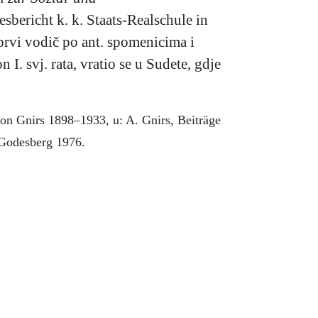
esbericht k. k. Staats-Realschule in
prvi vodič po ant. spomenicima i
I. svj. rata, vratio se u Sudete, gdje
ton Gnirs 1898–1933, u: A. Gnirs, Beiträge
Godesberg 1976.