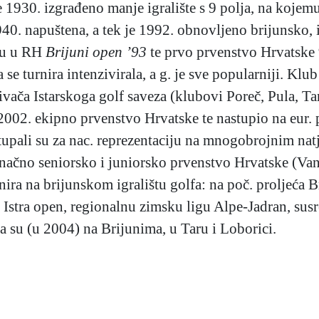
 1930. izgrađeno manje igralište s 9 polja, na kojem
40. napuštena, a tek je 1992. obnovljeno brijunsko, i
lfu u RH
Brijuni open ’93
te prvo prvenstvo Hrvatske 
 se turnira intenzivirala, a g. je sve popularniji. K
ivača Istarskoga golf saveza (klubovi Poreč, Pula, Ta
 2002. ekipno prvenstvo Hrvatske te nastupio na eur.
tupali su za nac. reprezentaciju na mnogobrojnim nat
inačno seniorsko i juniorsko prvenstvo Hrvatske (Va
nira na brijunskom igralištu golfa: na poč. proljeća 
 Istra open, regionalnu zimsku ligu Alpe-Jadran, sus
a su (u 2004) na Brijunima, u Taru i Loborici.