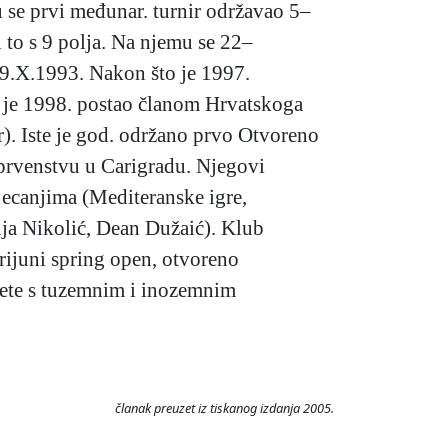
u se prvi međunar. turnir održavao 5–
 to s 9 polja. Na njemu se 22–
9.X.1993. Nakon što je 1997.
lub je 1998. postao članom Hrvatskoga
r). Iste je god. održano prvo Otvoreno
 prvenstvu u Carigradu. Njegovi
jecanjima (Mediteranske igre,
nja Nikolić, Dean Dužaić). Klub
Brijuni spring open, otvoreno
rete s tuzemnim i inozemnim
članak preuzet iz tiskanog izdanja 2005.