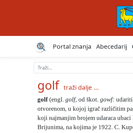
Portal znanja
Abecedarij
golf
traži dalje ...
golf
(engl.
golf,
od škot.
gowf:
udariti
otvorenom, u kojoj igrač različitim pa
koji najmanjim brojem udaraca ubaci l
Brijunima, na kojima je 1922. C. Kupel