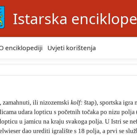
Istarska enciklope
O enciklopediji
Uvjeti korištenja
, zamahnuti, ili nizozemski
kolf:
štap), sportska igra
licama udara lopticu s početnih točaka po nizu polja (
opticu u jamicu na kraju svakoga polja. U Istri se ne
wieser dao urediti igralište s 18 polja, a prvi se sl