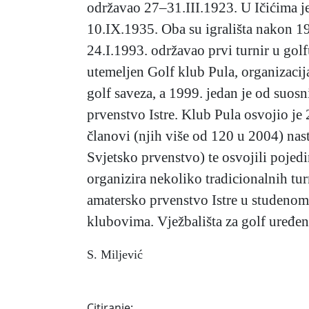
održavao 27–31.III.1923. U Ičićima je
10.IX.1935. Oba su igrališta nakon 19
24.I.1993. održavao prvi turnir u go
utemeljen Golf klub Pula, organizacija
golf saveza, a 1999. jedan je od suosn
prvenstvo Istre. Klub Pula osvojio je
članovi (njih više od 120 u 2004) nas
Svjetsko prvenstvo) te osvojili pojed
organizira nekoliko tradicionalnih tur
amatersko prvenstvo Istre u studenom
klubovima. Vježbališta za golf uređen
S. Miljević
Citiranje: