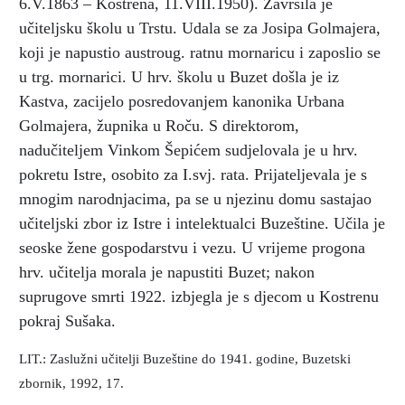
6.V.1863 – Kostrena, 11.VIII.1950). Završila je
učiteljsku školu u Trstu. Udala se za Josipa Golmajera,
koji je napustio austroug. ratnu mornaricu i zaposlio se
u trg. mornarici. U hrv. školu u Buzet došla
je iz
Kastva, zacijelo posredovanjem kanonika Urbana
Golmajera, župnika u Roču. S direktorom,
nadučiteljem Vinkom Šepićem sudjelovala je u hrv.
pokretu Istre, osobito za I.svj. rata. Prijateljevala je s
mnogim narodnjacima, pa se u njezinu domu sastajao
učiteljski zbor iz Istre i intelektualci Buzeštine. Učila je
seoske žene gospodarstvu i vezu. U vrijeme progona
hrv. učitelja morala je napustiti Buzet; nakon
suprugove smrti 1922. izbjegla je s djecom u Kostrenu
pokraj Sušaka.
LIT.: Zaslužni učitelji Buzeštine do 1941. godine, Buzetski
zbornik, 1992, 17.