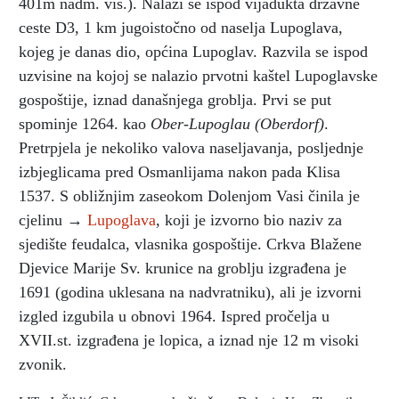
401m nadm. vis.). Nalazi se ispod vijadukta državne
ceste D3, 1 km jugoistočno od naselja Lupoglava,
kojeg je danas dio, općina Lupoglav. Razvila se ispod
uzvisine na kojoj se nalazio prvotni kaštel Lupoglavske
gospoštije, iznad današnjega groblja. Prvi se put
spominje 1264. kao
Ober-Lupoglau (Oberdorf)
.
Pretrpjela je nekoliko valova naseljavanja, posljednje
izbjeglicama pred Osmanlijama nakon pada Klisa
1537. S obližnjim zaseokom Dolenjom Vasi činila je
cjelinu →
Lupoglava
, koji je izvorno bio naziv za
sjedište feudalca, vlasnika gospoštije. Crkva Blažene
Djevice Marije Sv. krunice na groblju izgrađena je
1691 (godina uklesana na nadvratniku), ali je izvorni
izgled izgubila u obnovi 1964. Ispred pročelja u
XVII.st. izgrađena je lopica, a iznad nje 12 m visoki
zvonik.