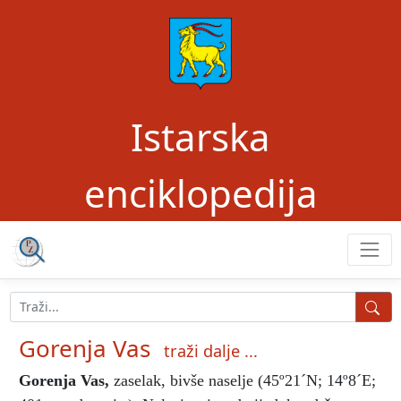
Istarska
enciklopedija
Gorenja Vas
traži dalje ...
Gorenja Vas
,
zaselak, bivše naselje (45º21ˊN; 14º8ˊE;