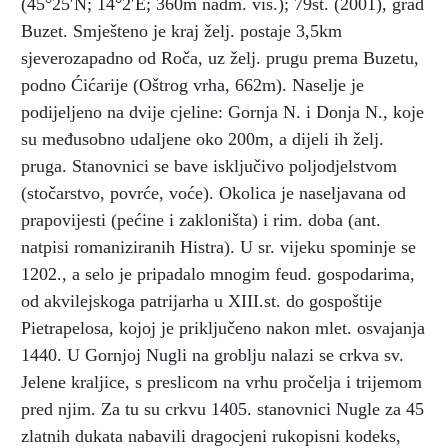
(45°25′N; 14°2′E; 360m nadm. vis.); 79st. (2001), grad
Buzet. Smješteno je kraj želj. postaje 3,5km
sjeverozapadno od Roča, uz želj. prugu prema Buzetu,
podno Ćićarije (Oštrog vrha, 662m). Naselje je
podijeljeno na dvije cjeline: Gornja N. i Donja N., koje
su međusobno udaljene oko 200m, a dijeli ih želj.
pruga. Stanovnici se bave isključivo poljodjelstvom
(stočarstvo, povrće, voće). Okolica je naseljavana od
prapovijesti (pećine i zakloništa) i rim. doba (ant.
natpisi romaniziranih Histra). U sr. vijeku spominje se
1202., a selo je pripadalo mnogim feud. gospodarima,
od akvilejskoga patrijarha u XIII.st. do gospoštije
Pietrapelosa, kojoj je priključeno nakon mlet. osvajanja
1440. U Gornjoj Nugli na groblju nalazi se crkva sv.
Jelene kraljice, s preslicom na vrhu pročelja i trijemom
pred njim. Za tu su crkvu 1405. stanovnici Nugle za 45
zlatnih dukata nabavili dragocjeni rukopisni kodeks,