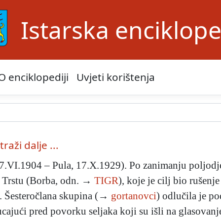
Istarska enciklope
O enciklopediji
Uvjeti korištenja
traži dalje ...
 7.VI.1904 – Pula, 17.X.1929). Po zanimanju poljodje
u Trstu (Borba, odn. →
TIGR
), koje je cilj bio rušenj
. Šesteročlana skupina (→
gortanovci
) odlučila je po
cajući pred povorku seljaka koji su išli na glasovanj