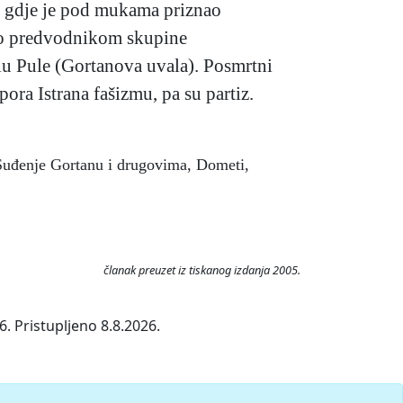
m, gdje je pod mukama priznao
sio predvodnikom skupine
jelu Pule (Gortanova uvala). Posmrtni
ra Istrana fašizmu, pa su partiz.
, Suđenje Gortanu i drugovima, Dometi,
članak preuzet iz tiskanog izdanja 2005.
. Pristupljeno 8.8.2026.