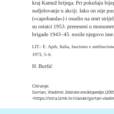
kraj Kamuž brijega. Pri pokušaju bije
sudjelovanje u akciji. Iako on nije 
(»capobanda«) i osudio na smrt strijel
su ostatci 1953. preneseni u monumen
brigade 1943–45. nosile njegovo ime
LIT.: E. Apih, Italia, fascismo e antifasci
1973, 5–6.
H. Buršić
Citiranje:
Gortan, Vladimir.
Istarska enciklopedija (200
<https://istra.lzmk.hr/clanak/gortan-vladi