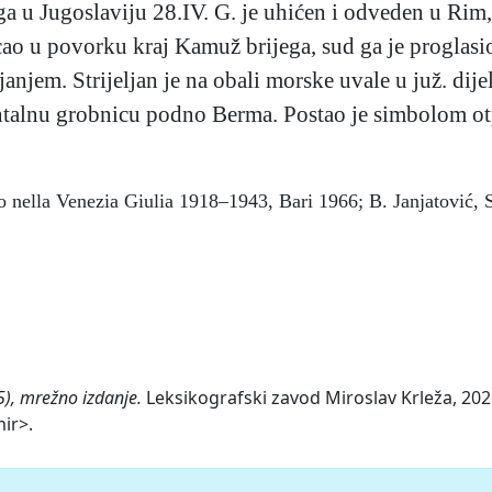
ga u Jugoslaviju 28.IV. G. je uhićen i odveden u Ri
pucao u povorku kraj Kamuž brijega, sud ga je progla
janjem. Strijeljan je na obali morske uvale u juž. di
talnu grobnicu podno Berma. Postao je simbolom otpo
.
smo nella Venezia Giulia 1918–1943, Bari 1966; B. Janjatović
5), mrežno izdanje.
Leksikografski zavod Miroslav Krleža, 2026
mir>.