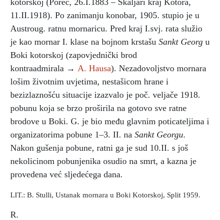
kotorskoj (Poreč, 26.I.1883 – Škaljari kraj Kotora,
11.II.1918). Po zanimanju konobar, 1905. stupio je u
Austroug. ratnu mornaricu. Pred kraj I.svj. rata služio
je kao mornar I. klase na bojnom krstašu
Sankt Georg
u
Boki kotorskoj (zapovjednički brod
kontraadmirala →
A. Hausa
). Nezadovoljstvo mornara
lošim životnim uvjetima, nestašicom hrane i
bezizlaznošću situacije izazvalo je poč. veljače 1918.
pobunu koja se brzo proširila na gotovo sve ratne
brodove u Boki. G. je bio među glavnim poticateljima i
organizatorima pobune 1–3. II. na
Sankt Georgu
.
Nakon gušenja pobune, ratni ga je sud 10.II. s još
nekolicinom pobunjenika osudio na smrt, a kazna je
provedena već sljedećega dana.
LIT.: B. Stulli, Ustanak mornara u Boki Kotorskoj, Split 1959.
R.