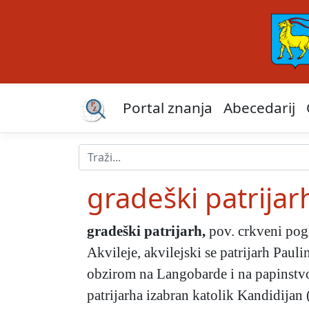
Portal znanja
Abecedarij
gradeški patrijar
gradeški patrijarh
,
pov. crkveni pogl
Akvileje, akvilejski se patrijarh Pauli
obzirom na Langobarde i na papinstvo
patrijarha izabran katolik Kandidijan