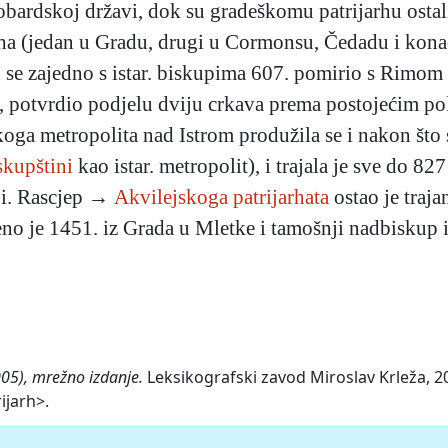
bardskoj državi, dok su gradeškomu patrijarhu ostali 
arha (jedan u Gradu, drugi u Cormonsu, Čedadu i konač
 se zajedno s istar. biskupima 607. pomirio s Rimom 
1., potvrdio podjelu dviju crkava prema postojećim po
ga metropolita nad Istrom produžila se i nakon što s
skupštini
kao istar. metropolit), i trajala je sve do 82
ji. Rascjep →
Akvilejskoga patrijarhata
ostao je traj
eno je 1451. iz Grada u Mletke i tamošnji nadbiskup i
005), mrežno izdanje.
Leksikografski zavod Miroslav Krleža, 20
ijarh>.