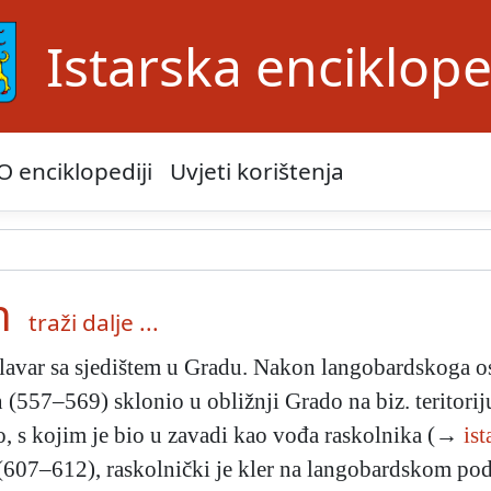
Istarska enciklope
O enciklopediji
Uvjeti korištenja
h
traži dalje ...
avar sa sjedištem u Gradu. Nakon langobardskoga osva
n (557–569) sklonio u obližnji Grado na biz. teritorij
, s kojim je bio u zavadi kao vođa raskolnika (→
ist
 (607–612), raskolnički je kler na langobardskom podr