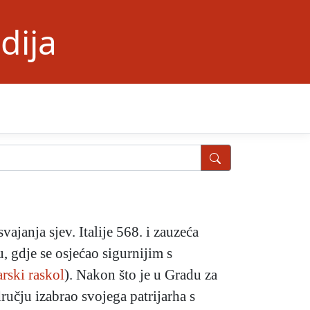
dija
janja sjev. Italije 568. i zauzeća
u, gdje se osjećao sigurnijim s
arski raskol
). Nakon što je u Gradu za
učju izabrao svojega patrijarha s