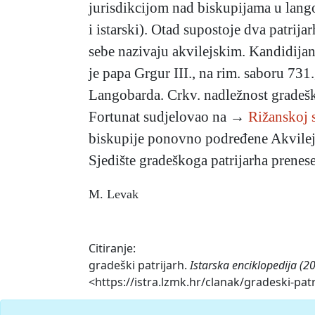
jurisdikcijom nad biskupijama u lango
i istarski). Otad supostoje dva patrij
sebe nazivaju akvilejskim. Kandidijan
je papa Grgur III., na rim. saboru 73
Langobarda. Crkv. nadležnost gradeško
Fortunat sudjelovao na →
Rižanskoj 
biskupije ponovno podređene Akvile
Sjedište gradeškoga patrijarha prenes
M. Levak
Citiranje:
gradeški patrijarh.
Istarska enciklopedija (2
<https://istra.lzmk.hr/clanak/gradeski-patr