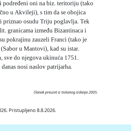
podređeni oni na biz. teritoriju (tako
no u Akvileji), s tim da se obojica
i priznao osudu Triju poglavlja. Tek
lit. granicama između Bizantinaca i
u pokrajinu zauzeli Franci (tako je
7 (Sabor u Mantovi), kad su istar.
an, sve do njegova ukinuća 1751.
 danas nosi naslov patrijarha.
članak preuzet iz tiskanog izdanja 2005.
26. Pristupljeno 8.8.2026.