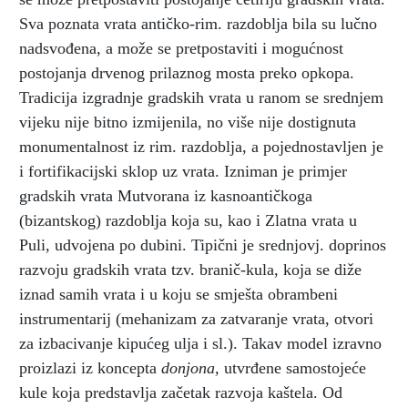
Sva poznata vrata antičko-rim. razdoblja bila su lučno
nadsvođena, a može se pretpostaviti i mogućnost
postojanja drvenog prilaznog mosta preko opkopa.
Tradicija izgradnje gradskih vrata u ranom se srednjem
vijeku nije bitno izmijenila, no više nije dostignuta
monumentalnost iz rim. razdoblja, a pojednostavljen je
i fortifikacijski sklop uz vrata. Izniman je primjer
gradskih vrata Mutvorana iz kasnoantičkoga
(bizantskog) razdoblja koja su, kao i Zlatna vrata u
Puli, udvojena po dubini. Tipični je srednjovj. doprinos
razvoju gradskih vrata tzv. branič-kula, koja se diže
iznad samih vrata i u koju se smješta obrambeni
instrumentarij (mehanizam za zatvaranje vrata, otvori
za izbacivanje kipućeg ulja i sl.). Takav model izravno
proizlazi iz koncepta
donjona,
utvrđene samostojeće
kule koja predstavlja začetak razvoja kaštela. Od