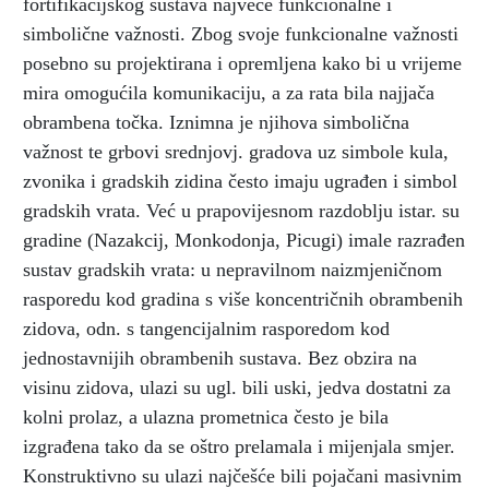
fortifikacijskog sustava najveće funkcionalne i
simbolične važnosti. Zbog svoje funkcionalne važnosti
posebno su projektirana i opremljena kako bi u vrijeme
mira omogućila komunikaciju, a za rata bila najjača
obrambena točka. Iznimna je njihova simbolična
važnost te grbovi srednjovj. gradova uz simbole kula,
zvonika i gradskih zidina često imaju ugrađen i simbol
gradskih vrata. Već u prapovijesnom razdoblju istar. su
gradine (Nazakcij, Monkodonja, Picugi) imale razrađen
sustav gradskih vrata: u nepravilnom naizmjeničnom
rasporedu kod gradina s više koncentričnih obrambenih
zidova, odn. s tangencijalnim rasporedom kod
jednostavnijih obrambenih sustava. Bez obzira na
visinu zidova, ulazi su ugl. bili uski, jedva dostatni za
kolni prolaz, a ulazna prometnica često je bila
izgrađena tako da se oštro prelamala i mijenjala smjer.
Konstruktivno su ulazi najčešće bili pojačani masivnim