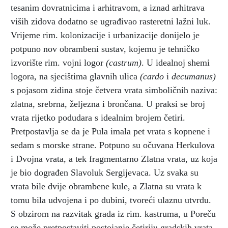
tesanim dovratnicima i arhitravom, a iznad arhitrava
viših zidova dodatno se ugrađivao rasteretni lažni luk.
Vrijeme rim. kolonizacije i urbanizacije donijelo je
potpuno nov obrambeni sustav, kojemu je tehničko
izvorište rim. vojni logor
(castrum)
. U idealnoj shemi
logora, na sjecištima glavnih ulica
(cardo
i
decumanus)
s pojasom zidina stoje četvera vrata simboličnih naziva:
zlatna, srebrna, željezna i brončana. U praksi se broj
vrata rijetko podudara s idealnim brojem četiri.
Pretpostavlja se da je Pula imala pet vrata s kopnene i
sedam s morske strane. Potpuno su očuvana Herkulova
i Dvojna vrata, a tek fragmentarno Zlatna vrata, uz koja
je bio dograđen Slavoluk Sergijevaca. Uz svaka su
vrata bile dvije obrambene kule, a Zlatna su vrata k
tomu bila udvojena i po dubini, tvoreći ulaznu utvrdu.
S obzirom na razvitak grada iz rim. kastruma, u Poreču
se može pretpostaviti postojanje četiriju gradskih vrata.