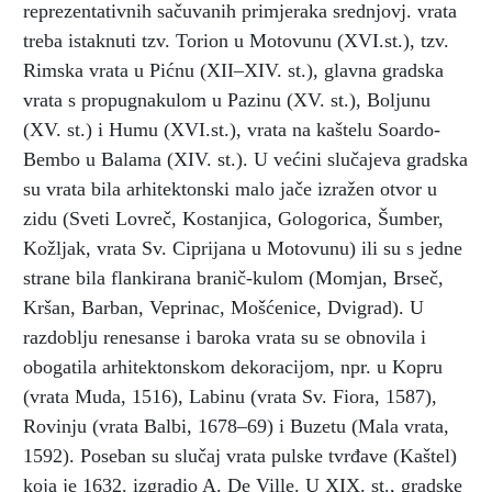
reprezentativnih sačuvanih primjeraka srednjovj. vrata
treba istaknuti tzv. Torion u Motovunu (XVI.st.), tzv.
Rimska vrata u Pićnu (XII–XIV. st.), glavna gradska
vrata s propugnakulom u Pazinu (XV. st.), Boljunu
(XV. st.) i Humu (XVI.st.), vrata na kaštelu Soardo-
Bembo u Balama (XIV. st.). U većini slučajeva gradska
su vrata bila arhitektonski malo jače izražen otvor u
zidu (Sveti Lovreč, Kostanjica, Gologorica, Šumber,
Kožljak, vrata Sv. Ciprijana u Motovunu) ili su s jedne
strane bila flankirana branič-kulom (Momjan, Brseč,
Kršan, Barban, Veprinac, Mošćenice, Dvigrad). U
razdoblju renesanse i baroka vrata su se obnovila i
obogatila arhitektonskom dekoracijom, npr. u Kopru
(vrata Muda, 1516), Labinu (vrata Sv. Fiora, 1587),
Rovinju (vrata Balbi, 1678–69) i Buzetu (Mala vrata,
1592). Poseban su slučaj vrata pulske tvrđave (Kaštel)
koja je 1632. izgradio A. De Ville. U XIX. st., gradske