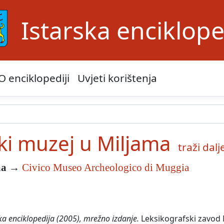
Istarska enciklope
O enciklopediji
Uvjeti korištenja
ki muzej u Miljama
traži dalje
ma
→
Civico Museo Archeologico di Muggia
ka enciklopedija (2005), mrežno izdanje.
Leksikografski zavod M