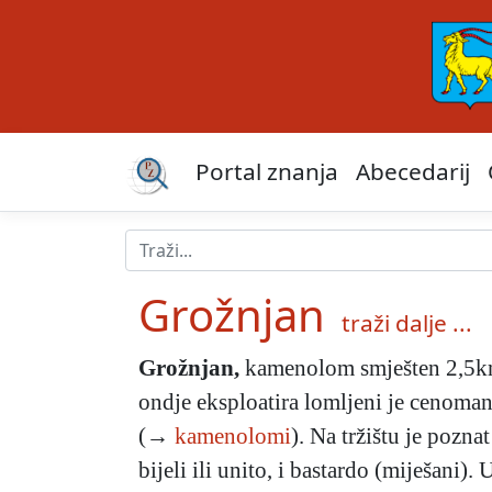
Portal znanja
Abecedarij
Grožnjan
traži dalje ...
Grožnjan
,
kamenolom
smješten 2,5k
ondje eksploatira lomljeni je cenoma
(→
kamenolomi
). Na tržištu je pozn
bijeli ili unito, i bastardo (miješani).