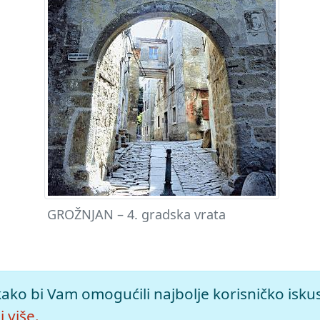
GROŽNJAN – 4. gradska vrata
žno izdanje.
Leksikografski zavod Miroslav Krleža, 2026. Prist
kako bi Vam omogućili najbolje korisničko isku
amenolom>.
 više.