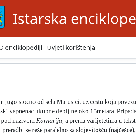
Istarska enciklope
O enciklopediji
Uvjeti korištenja
m jugoistočno od sela Marušići, uz cestu koja povez
nski vapnenac ukupne debljine oko 15metara. Pripad
at pod nazivom
Kornarija,
a prema varijetetima u tekstu
 U preradbi se reže paralelno sa slojevitošću (najčešće)