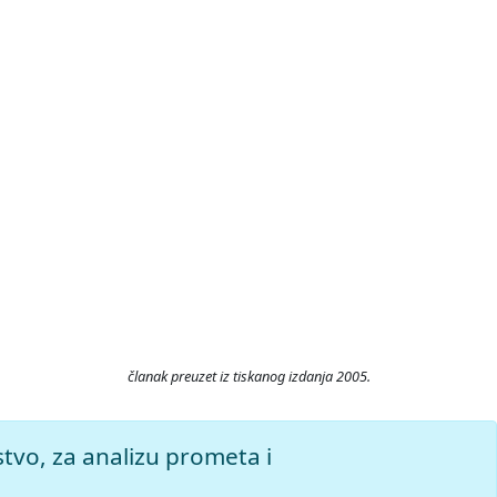
članak preuzet iz tiskanog izdanja 2005.
upljeno 8.8.2026.
stvo, za analizu prometa i