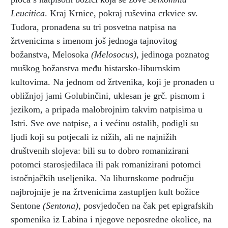
Leucitica
. Kraj Krnice, pokraj ruševina crkvice sv.
Tudora, pronađena su tri posvetna natpisa na
žrtvenicima s imenom još jednoga tajnovitog
božanstva, Melosoka
(Melosocus),
jedinoga poznatog
muškog božanstva među histarsko-liburnskim
kultovima. Na jednom od žrtvenika, koji je pronađen u
obližnjoj jami Golubinčini, uklesan je grč. pismom i
jezikom, a pripada malobrojnim takvim natpisima u
Istri. Sve ove natpise, a i većinu ostalih, podigli su
ljudi koji su potjecali iz nižih, ali ne najnižih
društvenih slojeva: bili su to dobro romanizirani
potomci starosjedilaca ili pak romanizirani potomci
istočnjačkih useljenika. Na liburnskome području
najbrojnije je na žrtvenicima zastupljen kult božice
Sentone
(Sentona),
posvjedočen na čak pet epigrafskih
spomenika iz Labina i njegove neposredne okolice, na