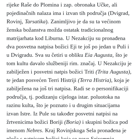
rijeke Raše do Plomina i zap. obronaka Učke, ali
pojedinačnih nalaza ima i izvan tih područja (Dvigrad,
Rovinj,
Tarsatika
). Zanimljivo je da su ta većinom
ženska božanstva možda ostatak tradicionalnog
matrijarhata kod Liburna. U Nezakciju su pronađena
dva posvetna natpisa božici Eji te još po jedan u Puli i
u Dvigradu. Sva su četiri u obliku
Eia Augusta,
što je
tom kultu davalo službeniji rim. značaj. U Nezakciju je
zabilježen i posvetni natpis božici Triti
(Trita Augusta),
te jedan posvećen Terri Histriji
(Terra Histria),
koja je
zabilježena na još tri natpisa. Radi se o personifikaciji
područja, tj. podizanju cijeloga istar. poluotoka na
razinu kulta, što je poznato i u drugim situacijama
izvan Istre. Iz Pule su također posvetni natpisi na
žrtvenicima božici Boriji
(Boria)
i skupini božica pod
imenom
Nebres
. Kraj Rovinjskoga Sela pronađena je
ploča s natpisom božici koja se zove
Seixomnia