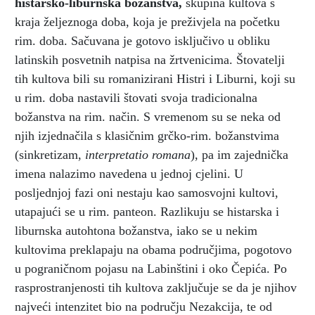
histarsko-liburnska božanstva
,
skupina kultova s
kraja željeznoga doba, koja je preživjela na početku
rim. doba. Sačuvana je gotovo isključivo u obliku
latinskih posvetnih natpisa na žrtvenicima. Štovatelji
tih kultova bili su romanizirani Histri i Liburni, koji su
u rim. doba nastavili štovati svoja tradicionalna
božanstva na rim. način. S vremenom su se neka od
njih izjednačila s klasičnim grčko-rim. božanstvima
(sinkretizam,
interpretatio romana
), pa im zajednička
imena nalazimo navedena u jednoj cjelini. U
posljednjoj fazi oni nestaju kao samosvojni kultovi,
utapajući se u rim. panteon. Razlikuju se histarska i
liburnska autohtona božanstva, iako se u nekim
kultovima preklapaju na obama područjima, pogotovo
u pograničnom pojasu na Labinštini i oko Čepića. Po
rasprostranjenosti tih kultova zaključuje se da je njihov
najveći intenzitet bio na području Nezakcija, te od