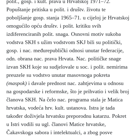
polit., gosp. i kult. prava u Hrvatskoj 1971–72.
Popuštanje pritiska u polit. i društv. životu te
poboljšanje gosp. stanja 1965–71. u cijeloj je Hrvatskoj
omogućilo opću društv. i polit. kritiku svih
izdiferenciranih polit. snaga. Osnovni motiv sukoba
vodstva SKH s užim vodstvom SKJ bili su politički,
gosp. i nac. međurepublički odnosi unutar federacije,
odn. obrana nac. prava Hrvata. Nac. političke snage
izvan SKH koje su sudjelovale u soc. i polit. nemirima
preuzele su vodstvo unutar masovnoga pokreta
(maspok)
i davale prednost nac. zahtjevima u odnosu
na gospodarske i reformske, što je prihvatio i velik broj
članova SKH. Na čelo nac. programa stala je Matica
hrvatska, vodeća hrv. kult. ustanova. Istra je tada
također doživjela hrvatsku preporodnu katarzu. Pokret
u Istri vodili su ugl. članovi Matice hrvatske,
Čakavskoga sabora i intelektualci, a zbog posve