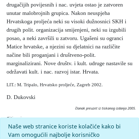
drugačijih povijesnih i nac. uvjeta ostao je zatvoren
unutar malobrojnih grupica. Nakon neuspjeha
Hrvatskoga proljeća neki su visoki dužnosnici SKH i
drugih polit. organizacija smijenjeni, neki su izgubili
posao, a neki završili u zatvoru. Ugašeni su ogranci
Matice hrvatske, a njezini su djelatnici na različite
načine bili proganjani i društveno-polit.
marginalizirani. Nove društv. i kult. udruge nastavile su
održavati kult. i nac. razvoj istar. Hrvata.
LIT.: M. Tripalo, Hrvatsko proljeće, Zagreb 2002.
D. Dukovski
članak preuzet iz tiskanog izdanja 2005.
Citiranje:
Hrvatsko proljeće.
Istarska enciklopedija (2005), mrežno
Naše web stranice koriste kolačiće kako bi
izdanje.
Leksikografski zavod Miroslav Krleža, 2026.
Vam omogućili najbolje korisničko
Pristupljeno 8.8.2026. <https://istra.lzmk.hr/clanak/hrvatsko-