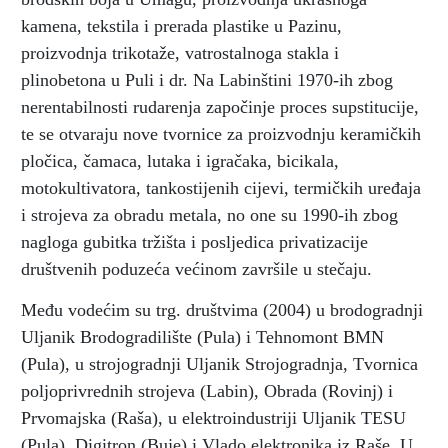
kamena, tekstila i prerada plastike u Pazinu,
proizvodnja trikotaže, vatrostalnoga stakla i
plinobetona u Puli i dr. Na Labinštini 1970-ih zbog
nerentabilnosti rudarenja započinje proces supstitucije,
te se otvaraju nove tvornice za proizvodnju keramičkih
pločica, čamaca, lutaka i igračaka, bicikala,
motokultivatora, tankostijenih cijevi, termičkih uređaja
i strojeva za obradu metala, no one su 1990-ih zbog
nagloga gubitka tržišta i posljedica privatizacije
društvenih poduzeća većinom završile u stečaju.
Među vodećim su trg. društvima (2004) u brodogradnji
Uljanik Brodogradilište (Pula) i Tehnomont BMN
(Pula), u strojogradnji Uljanik Strojogradnja, Tvornica
poljoprivrednih strojeva (Labin), Obrada (Rovinj) i
Prvomajska (Raša), u elektroindustriji Uljanik TESU
(Pula), Digitron (Buje) i Vlado elektronika iz Raše. U