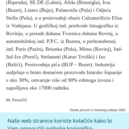
(Ripenda), SE.DE (Labin), Alida (Brtonigla), Irsa
(Buzet), Linteo (Buje), Polatextile (Pula) i Odjeća
Stella (Pula), a u proizvodnji obuće Calzaturificio Elisa
iz Vodnjana. U grafičkoj ind. predvode Istragrafika iz
Rovinja, u preradi duhana Tvornica duhana Rovinj, u
automobilskoj ind. P.P.C. iz Buzeta, u prehrambenoj
ind. Puris (Pazin), Brionka (Pula), Mirna (Rovinj), Ind-
Ital-Ice (Poreč), Stefanutti (Katun Trviški) i Izo
(Balići), Proizvodnja pića (BUP – Buzet). Industrija
sudjeluje u bruto domaćem proizvodu Istarske županije
s oko 30%, ostvaruje više od 90% robnoga izvoza i
zapošljava oko 17000 radnika.
M. Ferenčić
članak preuzet iz tiskanog izdanja 2005.
Citiranje:
Naše web stranice koriste kolačiće kako bi
industrija.
Istarska enciklopedija (2005), mrežno izdanje.
Vam omogućili najbolje korisničko