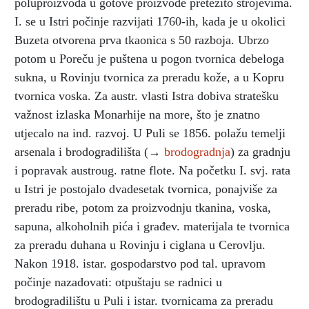
poluproizvoda u gotove proizvode pretežito strojevima.
I. se u Istri počinje razvijati 1760-ih, kada je u okolici
Buzeta otvorena prva tkaonica s 50 razboja. Ubrzo
potom u Poreču je puštena u pogon tvornica debeloga
sukna, u Rovinju tvornica za preradu kože, a u Kopru
tvornica voska. Za austr. vlasti Istra dobiva stratešku
važnost izlaska Monarhije na more, što je znatno
utjecalo na ind. razvoj. U Puli se 1856. polažu temelji
arsenala i brodogradilišta (→
brodogradnja
) za gradnju
i popravak austroug. ratne flote. Na početku I. svj. rata
u Istri je postojalo dvadesetak tvornica, ponajviše za
preradu ribe, potom za proizvodnju tkanina, voska,
sapuna, alkoholnih pića i građev. materijala te tvornica
za preradu duhana u Rovinju i ciglana u Cerovlju.
Nakon 1918. istar. gospodarstvo pod tal. upravom
počinje nazadovati: otpuštaju se radnici u
brodogradilištu u Puli i istar. tvornicama za preradu