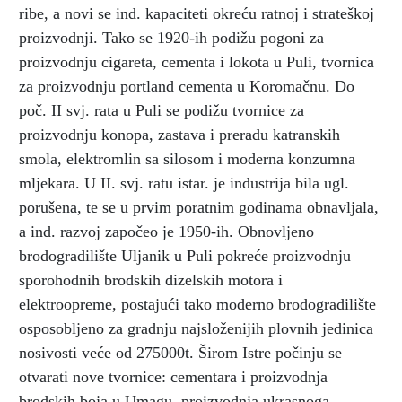
ribe, a novi se ind. kapaciteti okreću ratnoj i strateškoj
proizvodnji. Tako se 1920-ih podižu pogoni za
proizvodnju cigareta, cementa i lokota u Puli, tvornica
za proizvodnju portland cementa u Koromačnu. Do
poč. II svj. rata u Puli se podižu tvornice za
proizvodnju konopa, zastava i preradu katranskih
smola, elektromlin sa silosom i moderna konzumna
mljekara. U II. svj. ratu istar. je industrija bila ugl.
porušena, te se u prvim poratnim godinama obnavljala,
a ind. razvoj započeo je 1950-ih. Obnovljeno
brodogradilište Uljanik u Puli pokreće proizvodnju
sporohodnih brodskih dizelskih motora i
elektroopreme, postajući tako moderno brodogradilište
osposobljeno za gradnju najsloženijih plovnih jedinica
nosivosti veće od 275000t. Širom Istre počinju se
otvarati nove tvornice: cementara i proizvodnja
brodskih boja u Umagu, proizvodnja ukrasnoga