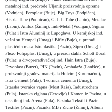
metalnoj ind. predvode Uljanik proizvodnja opreme
(Vodnjan), Feroplast (Buje), Big Toys (Podpićan),
Histria Tube (Podpićan), G. I. I. Tube (Labin), Metalac
(Labin), Anilox (Žminj), Indi-Metal (Vodnjan), Sigma
(Pula) i Istra Aluminij iz Lupoglava. U kemijskoj ind.
važni su Hempel (Umag) i Bifix (Buje), u preradi
plastičnih masa Istraplastika (Pazin), Sipro (Umag) i
Flexo Folijaplast (Umag), u preradi stakla Schott Boral
(Pula); u drvoprerađivačkoj ind. Hain Istra (Buje),
Drvoplast (Buzet), PIN (Pazin), Ambalaža (Lanišće), u
proizvodnji građev. materijala Holcim (Koromačno),
Istra Cement (Pula), Tvornica cementa (Umag),
Istarska tvornica vapna (Most Raša), Industrochem
(Pula), Istarska ciglana (Cerovlje) i Kamen iz Pazina, u
tekstilnoj ind. Arena (Pula), Pazinka Tekstil i Pazin
Textiles (Pazin), Pazinka MB i Ziche (Žminj), Album