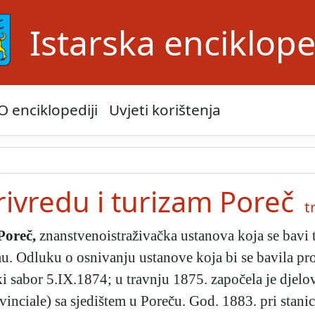
Istarska enciklope
O enciklopediji
Uvjeti korištenja
privredu i turizam Poreč
t
 Poreč
,
znanstvenoistraživačka ustanova koja se bavi 
zmu. Odluku o osnivanju ustanove koja bi se bavila p
ski sabor 5.IX.1874; u travnju 1875. započela je djel
vinciale)
sa sjedištem u Poreču. God. 1883. pri stani