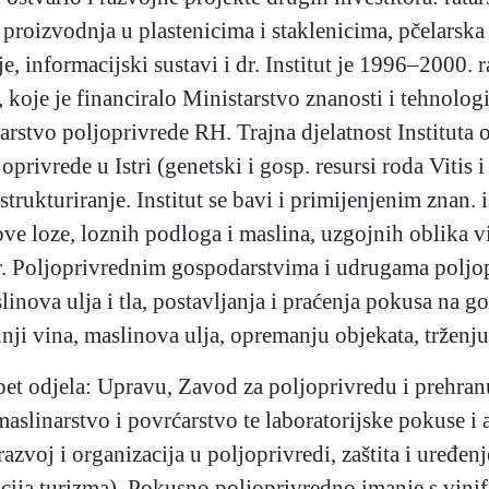
a, proizvodnja u plastenicima i staklenicima, pčelarsk
nje, informacijski sustavi i dr. Institut je 1996–2000.
, koje je financiralo Ministarstvo znanosti i tehnolo
starstvo poljoprivrede RH. Trajna djelatnost Institut
oprivrede u Istri (genetski i gosp. resursi roda Vitis 
estrukturiranje. Institut se bavi i primijenjenim znan
ve loze, loznih podloga i maslina, uzgojnih oblika v
dr. Poljoprivrednim gospodarstvima i udrugama poljo
aslinova ulja i tla, postavljanja i praćenja pokusa na 
i vina, maslinova ulja, opremanju objekata, trženju 
u pet odjela: Upravu, Zavod za poljoprivredu i prehra
maslinarstvo i povrćarstvo te laboratorijske pokuse i
azvoj i organizacija u poljoprivredi, zaštita i uređen
acija turizma), Pokusno poljoprivredno imanje s vini