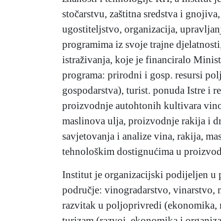
stočarstvu, zaštitna sredstva i gnojiv
ugostiteljstvo, organizacija, upravlja
programima iz svoje trajne djelatnosti
istraživanja, koje je financiralo Mini
programa: prirodni i gosp. resursi polj
gospodarstva), turist. ponuda Istre i r
proizvodnje autohtonih kultivara vino
maslinova ulja, proizvodnje rakija i 
savjetovanja i analize vina, rakija, m
tehnološkim dostignućima u proizvodnj
Institut je organizacijski podijeljen 
područje: vinogradarstvo, vinarstvo, 
razvitak u poljoprivredi (ekonomika, r
turizam (razvoj, ekonomika i organiz