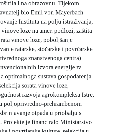
proširila i na obrazovnu. Tijekom
 ravnatelj bio Emil von Mayerbach
ovanje Instituta na polju istraživanja,
 vinove loze na amer. podlozi, zaštita
rata vinove loze, poboljšanje
anje ratarske, stočarske i povrćarske
privrednoga znanstvenoga centra)
onvencionalnih izvora energije za
anja optimalnoga sustava gospodarenja
lekcija sorata vinove loze,
mogućnost razvoja agrokompleksa Istre,
ng u poljoprivredno-prehrambenom
 zbrinjavanje otpada u priobalju s
 Projekte je financiralo Ministarstvo
ske i povrtlarske kulture, selekcija u