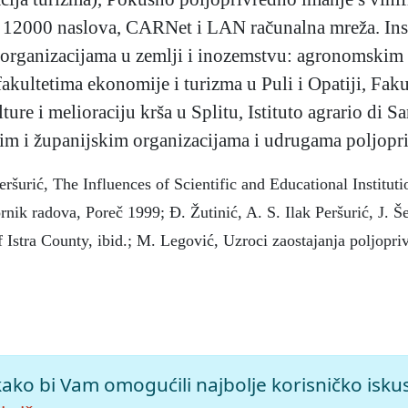
od 12000 naslova, CARNet i LAN računalna mreža. Ins
i organizacijama u zemlji i inozemstvu: agronomskim 
akultetima ekonomije i turizma u Puli i Opatiji, Faku
ure i melioraciju krša u Splitu, Istituto agrario di S
ržavnim i županijskim organizacijama i udrugama poljopr
Peršurić, The Influences of Scientific and Educational Institu
ornik radova, Poreč 1999; Đ. Žutinić, A. S. Ilak Peršurić, J.
 Istra County, ibid.; M. Legović, Uzroci zaostajanja poljopriv
starska enciklopedija (2005), mrežno izdanje.
Leksikografski zav
kako bi Vam omogućili najbolje korisničko isku
titut-za-poljoprivredu-i-turizam-porec>.