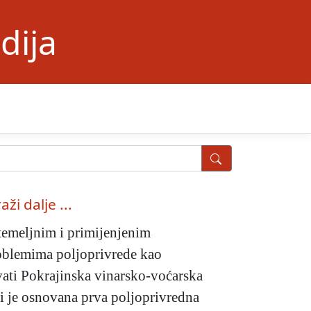
dija
raži dalje ...
temeljnim i primijenjenim
roblemima poljoprivrede kao
ovati Pokrajinska vinarsko-voćarska
ci je osnovana prva poljoprivredna