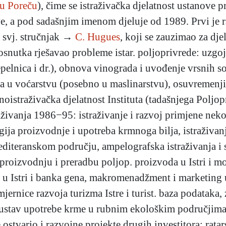
 u Poreču
), čime se istraživačka djelatnost ustanove 
ve, a pod sadašnjim imenom djeluje od 1989. Prvi je
 svj. stručnjak →
C. Hugues
, koji se zauzimao za djel
 osnutka rješavao probleme istar. poljoprivrede: uzgoj
pelnica i dr.), obnova vinograda i uvođenje vrsnih so
a u voćarstvu (posebno u maslinarstvu), osuvremenjiv
oistraživačka djelatnost Instituta (tadašnjega Poljo
raživanja 1986−95: istraživanje i razvoj primjene nek
ogija proizvodnje i upotreba krmnoga bilja, istraživ
iteranskom području, ampelografska istraživanja i se
a proizvodnju i preradbu poljop. proizvoda u Istri i 
itis u Istri i banka gena, makromenadžment i marketi
jernice razvoja turizma Istre i turist. baza podataka,
 sustav upotrebe krme u rubnim ekološkim područjima.
e ostvario i razvojne projekte drugih investitora: ratar