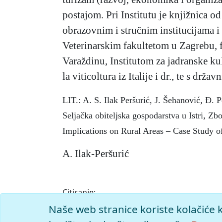
postajom. Pri Institutu je knjižnica 
obrazovnim i stručnim institucijama 
Veterinarskim fakultetom u Zagrebu, f
Varaždinu, Institutom za jadranske kult
la viticoltura iz Italije i dr., te s d
LIT.: A. S. Ilak Peršurić, J. Šehanović, Đ. 
Seljačka obiteljska gospodarstva u Istri, Zb
Implications on Rural Areas – Case Study of
A. Ilak-Peršurić
Citiranje:
Institut za poljoprivredu i turizam Poreč.
I
Naše web stranice koriste kolačiće 
7.8.2026. <https://istra.lzmk.hr/clanak/ins