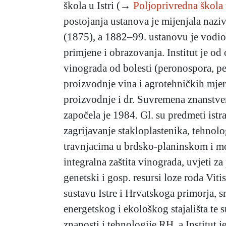
škola u Istri (→
Poljoprivredna škola
postojanja ustanova je mijenjala nazi
(1875), a 1882–99. ustanovu je vodio
primjene i obrazovanja. Institut je od
vinograda od bolesti (peronospora, pe
proizvodnje vina i agrotehničkih mjer
proizvodnje i dr. Suvremena znanstven
započela je 1984. Gl. su predmeti ist
zagrijavanje stakloplastenika, tehnol
travnjacima u brdsko-planinskom i med
integralna zaštita vinograda, uvjeti z
genetski i gosp. resursi loze roda V
sustavu Istre i Hrvatskoga primorja, sm
energetskog i ekološkog stajališta te
znanosti i tehnologije RH, a Institut j