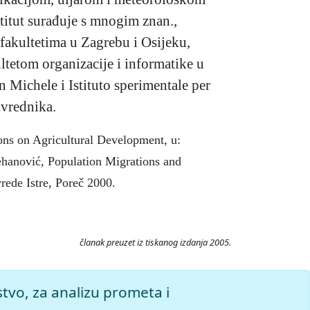
titut surađuje s mnogim znan.,
fakultetima u Zagrebu i Osijeku,
ltetom organizacije i informatike u
an Michele i Istituto sperimentale per
ivrednika.
tions on Agricultural Development, u:
 Šehanović, Population Migrations and
rede Istre, Poreč 2000.
članak preuzet iz tiskanog izdanja 2005.
od Miroslav Krleža, 2026. Pristupljeno
stvo, za analizu prometa i