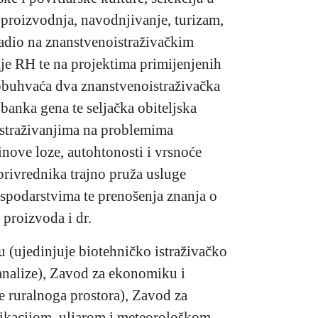
a proizvodnja, navodnjivanje, turizam,
 radio na znanstvenoistraživačkim
gije RH te na projektima primijenjenih
a obuhvaća dva znanstvenoistraživačka
i banka gena te seljačka obiteljska
. istraživanjima na problemima
inove loze, autohtonosti i vrsnoće
privrednika trajno pruža usluge
gospodarstvima te prenošenja znanja o
proizvoda i dr.
nu (ujedinjuje biotehničko istraživačko
 analize), Zavod za ekonomiku i
je ruralnoga prostora), Zavod za
fikacijom, uljarom i meteorološkom