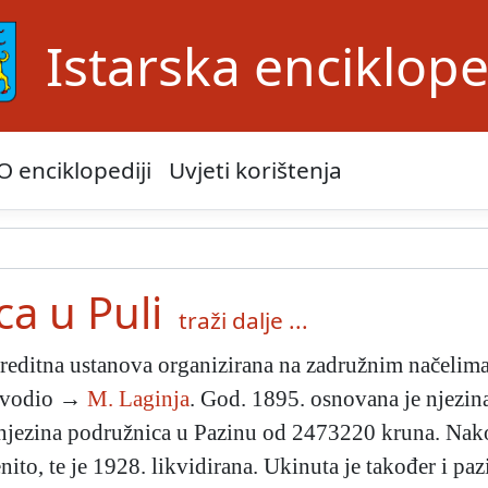
Istarska enciklope
O enciklopediji
Uvjeti korištenja
ca u Puli
traži dalje ...
editna ustanova organizirana na zadružnim načelima 
 i vodio →
M. Laginja
. God. 1895. osnovana je njezina 
jezina podružnica u Pazinu od 2473220 kruna. Nakon I
nito, te je 1928. likvidirana. Ukinuta je također i pa