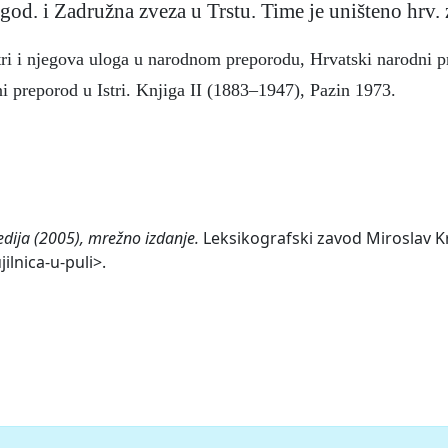
 god. i Zadružna zveza u Trstu. Time je uništeno hrv. 
tri i njegova uloga u narodnom preporodu, Hrvatski narodni pr
 preporod u Istri. Knjiga II (1883–1947), Pazin 1973.
edija (2005), mrežno izdanje.
Leksikografski zavod Miroslav Krl
ilnica-u-puli>.