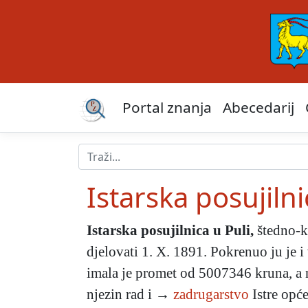
Portal znanja
Abecedarij
Istarska posujilni
Istarska posujilnica u Puli
,
štedno-kr
djelovati 1. X. 1891. Pokrenuo ju je
imala je promet od 5007346 kruna, a n
njezin rad i →
zadrugarstvo
Istre opće