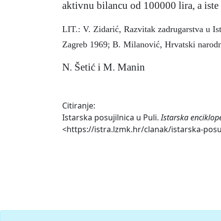
aktivnu bilancu od 100000 lira, a iste
LIT.: V. Zidarić, Razvitak zadrugarstva u Is
Zagreb 1969; B. Milanović, Hrvatski narodni
N. Šetić i M. Manin
Citiranje:
Istarska posujilnica u Puli.
Istarska enciklop
<https://istra.lzmk.hr/clanak/istarska-posuj