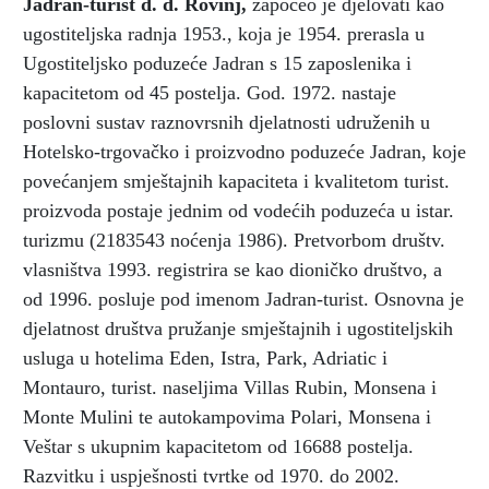
Jadran-turist d. d. Rovinj
,
započeo je djelovati kao
ugostiteljska radnja 1953., koja je 1954. prerasla u
Ugostiteljsko poduzeće Jadran s 15 zaposlenika i
kapacitetom od 45 postelja. God. 1972. nastaje
poslovni sustav raznovrsnih djelatnosti udruženih u
Hotelsko-trgovačko i proizvodno poduzeće Jadran, koje
povećanjem smještajnih kapaciteta i kvalitetom turist.
proizvoda postaje jednim od vodećih poduzeća u istar.
turizmu (2183543 noćenja 1986). Pretvorbom društv.
vlasništva 1993. registrira se kao dioničko društvo, a
od 1996. posluje pod imenom Jadran-turist. Osnovna je
djelatnost društva pružanje smještajnih i ugostiteljskih
usluga u hotelima Eden, Istra, Park, Adriatic i
Montauro, turist. naseljima Villas Rubin, Monsena i
Monte Mulini te autokampovima Polari, Monsena i
Veštar s ukupnim kapacitetom od 16688 postelja.
Razvitku i uspješnosti tvrtke od 1970. do 2002.