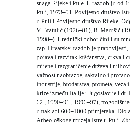
snaga Rijeke i Pule. U razdoblju od 1
Puli, 1973–91. Povijesno društvo Istre
u Puli i Povijesno društvo Rijeke. Od
V. Bratulić (1976–81), B. Marušić (1
1998–). Urednički odbor činili su mno
zap. Hrvatske: razdoblje prapovijesti, 
pojava i razvitak kršćanstva, crkva i
mijene i razgraničenje država i njihov
važnost naobrazbe, sakralno i profano 
industrije, brodarstva, prometa, veza i t
krize između Italije i Jugoslavije i 
62., 1990–91., 1996–97), trogodišnj
u nakladi 600–1000 primjeraka. Dio a
Arheološkoga muzeja Istre u Puli. Zb