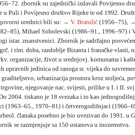
956–72. zbornik su zajednički izdavali Povijesno dru
 u Puli i Povijesno društvo Rijeke te od 1992. Društvo
govorni urednici bili su: →
V. Bratulić
(1956–75), 
982–85), Mihael Sobolevski (1986–91., 1996–97) i V
gi istar. znanstvenici. Zbornik je sadržajno posvećen
grč. i rim. doba, razdoblje Bizanta i franačke vlasti, n
 crkv. organizacije, život u srednjovj. komunama i ka
ih upravnih jedinica od ranoga sr. vijeka do suvremen
graditeljstvo, urbanizacija prostora kroz stoljeća, po
rgovine, njegovanje nac. svijesti, prilike u I. i II. svj
dr. Do 2004. tiskano je 18 svezaka i to kao jednogodi
aci (1963–65., 1970–81) i četverogodišnjaci (1966–
rheol. članaka posebno je bio uvezivan do 1991. u
G
ornik se razmjenjuje sa 150 ustanova u inozemstvu.