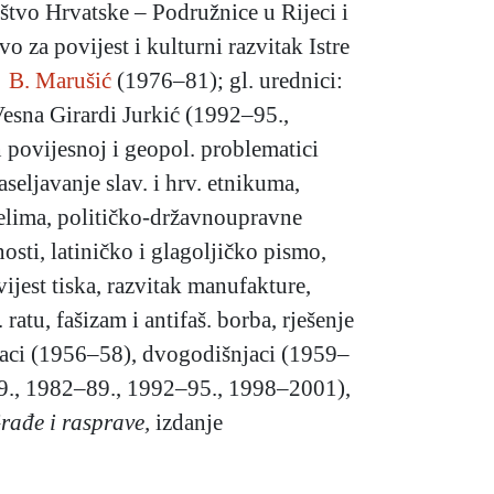
štvo Hrvatske – Podružnice u Rijeci i
 za povijest i kulturni razvitak Istre
→
B. Marušić
(1976–81); gl. urednici:
esna Girardi Jurkić (1992–95.,
 povijesnoj i geopol. problematici
aseljavanje slav. i hrv. etnikuma,
štelima, političko-državnoupravne
osti, latiničko i glagoljičko pismo,
vijest tiska, razvitak manufakture,
. ratu, fašizam i antifaš. borba, rješenje
šnjaci (1956–58), dvogodišnjaci (1959–
69., 1982–89., 1992–95., 1998–2001),
rađe i rasprave,
izdanje