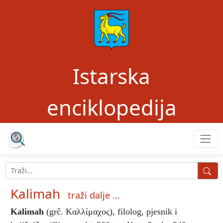
Istarska
enciklopedija
Kalimah
traži dalje ...
Kalimah
(grč. Kαλλίμαχος), filolog, pjesnik i