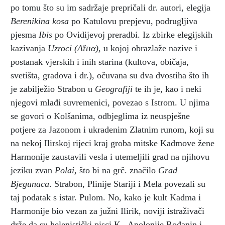
po tomu što su im sadržaje prepričali dr. autori, elegija
Berenikina kosa
po Katulovu prepjevu, podrugljiva
pjesma
Ibis
po Ovidijevoj preradbi. Iz zbirke elegijskih
kazivanja
Uzroci
(Αἴτια),
u kojoj obrazlaže nazive i
postanak vjerskih i inih starina (kultova, običaja,
svetišta, gradova i dr.), očuvana su dva dvostiha što ih
je zabilježio Strabon u
Geografiji
te ih je, kao i neki
njegovi mlađi suvremenici, povezao s Istrom.
U njima
se govori o Kolšanima, odbjeglima iz neuspješne
potjere za Jazonom i ukradenim Zlatnim runom, koji su
na nekoj Ilirskoj rijeci kraj groba mitske Kadmove žene
Harmonije zaustavili vesla i utemeljili grad na njihovu
jeziku zvan
Polai,
što bi na grč. značilo
Grad
Bjegunaca
. Strabon, Plinije Stariji i Mela povezali su
taj podatak s istar. Pulom. No, kako je kult Kadma i
Harmonije bio vezan za južni Ilirik, noviji istraživači
drže da su helenistički pisci K., Apolonije Rođanin i