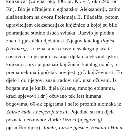
knjižničar (Cirena, oko 300. pr. Kr. – ?, oko 240. pr.
Kr.). Bio je učiteljem u egipatskoj Aleksandriji, zatim
službenikom na dvoru Ptolemeja II. Filadelfa, potom
upraviteljem aleksandrijske knjižnice u kojoj su bile
pohranjene stotine tisuća svitaka. Razvio je plodnu
znan. i pjesničku djelatnost. Njegov katalog
Popisi
(Πίνακες),
s naznakama o životu svakoga pisca te
naslovom i opsegom svakoga djela u aleksandrijskoj
knjižnici, prvi je poznati knjižnični katalog uopće, a
prema nekima i početak povijesti grč. književnosti. To
djelo i dr. njegovi znan. radovi ugl. nisu očuvani. Iz
bogata mu je knjiž. djela (drame, mnogo epigrama,
kraći spjevovi i dr.) očuvano tek šest himana
bogovima, 60-ak epigrama i nešto proznih ulomaka iz
Zbirke čuda i nevjerojatnosti
. Pojedina su mu djela
poznata neizravno: zbirke
Uzroci
(njegovo gl.
pjesničko djelo),
Jambi, Lirske pjesme, Hekala
i
Himni