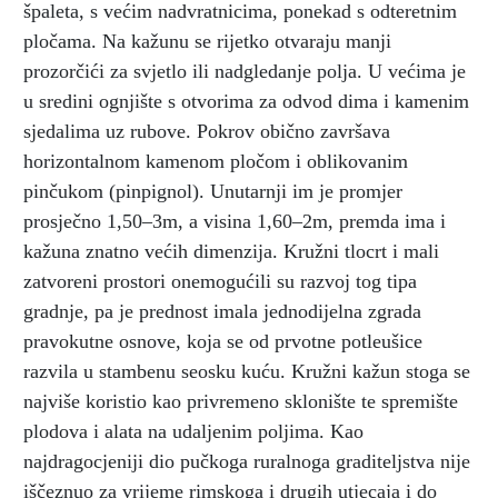
špaleta, s većim nadvratnicima, ponekad s odteretnim
pločama. Na kažunu se rijetko otvaraju manji
prozorčići za svjetlo ili nadgledanje polja. U većima je
u sredini ognjište s otvorima za odvod dima i kamenim
sjedalima uz rubove. Pokrov obično završava
horizontalnom kamenom pločom i oblikovanim
pinčukom (pinpignol). Unutarnji im je promjer
prosječno 1,50–3m, a visina 1,60–2m, premda ima i
kažuna znatno većih dimenzija. Kružni tlocrt i mali
zatvoreni prostori onemogućili su razvoj tog tipa
gradnje, pa je prednost imala jednodijelna zgrada
pravokutne osnove, koja se od prvotne potleušice
razvila u stambenu seosku kuću. Kružni kažun stoga se
najviše koristio kao privremeno sklonište te spremište
plodova i alata na udaljenim poljima. Kao
najdragocjeniji dio pučkoga ruralnoga graditeljstva nije
iščeznuo za vrijeme rimskoga i drugih utjecaja i do