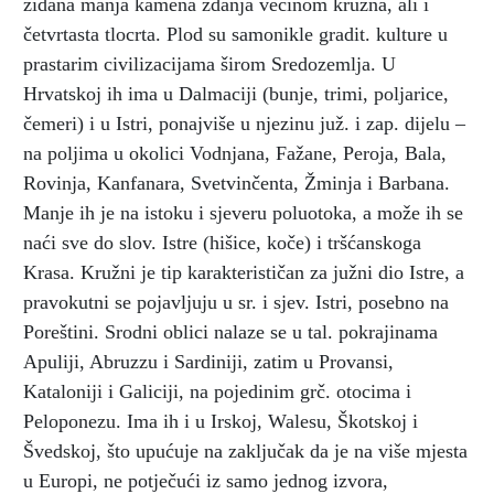
zidana manja kamena zdanja većinom kružna, ali i
četvrtasta tlocrta. Plod su samonikle gradit. kulture u
prastarim civilizacijama širom Sredozemlja. U
Hrvatskoj ih ima u Dalmaciji (bunje, trimi, poljarice,
čemeri) i u Istri, ponajviše u njezinu juž. i zap. dijelu –
na poljima u okolici Vodnjana, Fažane, Peroja, Bala,
Rovinja, Kanfanara, Svetvinčenta, Žminja i Barbana.
Manje ih je na istoku i sjeveru poluotoka, a može ih se
naći sve do slov. Istre (hišice, koče) i tršćanskoga
Krasa. Kružni je tip karakterističan za južni dio Istre, a
pravokutni se pojavljuju u sr. i sjev. Istri, posebno na
Poreštini. Srodni oblici nalaze se u tal. pokrajinama
Apuliji, Abruzzu i Sardiniji, zatim u Provansi,
Kataloniji i Galiciji, na pojedinim grč. otocima i
Peloponezu. Ima ih i u Irskoj, Walesu, Škotskoj i
Švedskoj, što upućuje na zaključak da je na više mjesta
u Europi, ne potječući iz samo jednog izvora,