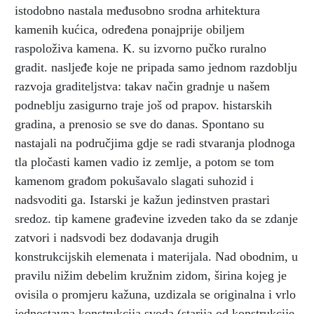
istodobno nastala međusobno srodna arhitektura
kamenih kućica, određena ponajprije obiljem
raspoloživa kamena. K. su izvorno pučko ruralno
gradit. nasljeđe koje ne pripada samo jednom razdoblju
razvoja graditeljstva: takav način gradnje u našem
podneblju zasigurno traje još od prapov. histarskih
gradina, a prenosio se sve do danas. Spontano su
nastajali na područjima gdje se radi stvaranja plodnoga
tla pločasti kamen vadio iz zemlje, a potom se tom
kamenom građom pokušavalo slagati suhozid i
nadsvoditi ga. Istarski je kažun jedinstven prastari
sredoz. tip kamene građevine izveden tako da se zdanje
zatvori i nadsvodi bez dodavanja drugih
konstrukcijskih elemenata i materijala. Nad obodnim, u
pravilu nižim debelim kružnim zidom, širina kojeg je
ovisila o promjeru kažuna, uzdizala se originalna i vrlo
jednostavna konstrukcija svoda (starija od konstrukcije