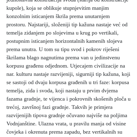
kupole), koja se oblikuje stupnjevitim manjim
konzolnim isticanjem škrila prema unutarnjem
prostoru. Najstariji, složeniji tip kažuna nastaje već od
temelja zidanjem po slojevima u krug po vertikali,
postupnim isticanjem horizontalnih kamenih slojeva
prema unutra. U tom su tipu svod i pokrov riješeni
škrilama blago nagnutima prema van u jedinstvenu
korpusu građenu odjednom. Utjecajem civilizacije na
nar. kulturu nastaje razvijeniji, sigurniji tip kažuna, koji
se sastoji od dvaju korpusa građenih u tri faze: korpusa
temelja, zida i svoda, koji nastaju u prvim dvjema
fazama gradnje, te vijenca i pokrovnih skošenih ploča u
trećoj, završnoj fazi gradnje. Takvih je primjera
razvijenijih tipova gradnje očuvano najviše na poljima
Vodnjanštine. Ulazna vrata, u pravilu manja od visine
čovjeka i okrenuta prema zapadu, bez vertikalnih su