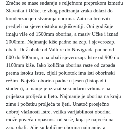
Zračne se mase sudaraju s reljefnom preprekom između
Slavnika i Učke, te zbog podizanja zraka dolazi do
kondenzacije i stvaranja oborina. Zato su brdoviti
predjeli na sjeveroistoku najkišovitiji. Oni godišnje
imaju više od 1500mm oborina, a masiv Učke i iznad
2000mm. Najmanje kiše padne na zap. i sjeverozap.
obali. Duž obale od Valture do Novigrada padne od
800 do 900mm, a na obali sjeverozap. Istre od 900 do
1100mm kiše. Iako količina oborina raste od zapada
prema istoku Istre, cijeli poluotok ima isti oborinski
režim. Najviše oborina padne u jesen (listopad i
studeni), a manje je izrazit sekundarni vrhunac na
prijelazu proljeća u ljeto. Najmanje je oborina na kraju
zime i početku proljeća te ljeti. Unatoč prosječno
dobroj vlažnosti Istre, velika varijabilnost oborina
može povećati opasnost od suše, koja je najveća na
zap. obali, gdje su količine oborina najmanje, a