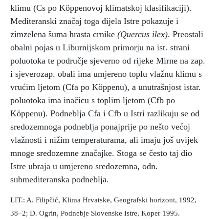
klimu (Cs po Köppenovoj klimatskoj klasifikaciji).
Mediteranski značaj toga dijela Istre pokazuje i
zimzelena šuma hrasta crnike
(Quercus ilex)
. Preostali
obalni pojas u Liburnijskom primorju na ist. strani
poluotoka te područje sjeverno od rijeke Mirne na zap.
i sjeverozap. obali ima umjereno toplu vlažnu klimu s
vrućim ljetom (Cfa po Köppenu), a unutrašnjost istar.
poluotoka ima inačicu s toplim ljetom (Cfb po
Köppenu). Podneblja Cfa i Cfb u Istri razlikuju se od
sredozemnoga podneblja ponajprije po nešto većoj
vlažnosti i nižim temperaturama, ali imaju još uvijek
mnoge sredozemne značajke. Stoga se često taj dio
Istre ubraja u umjereno sredozemna, odn.
submediteranska podneblja.
LIT.: A. Filipčić, Klima Hrvatske, Geografski horizont, 1992,
38–2; D. Ogrin, Podnebje Slovenske Istre, Koper 1995.