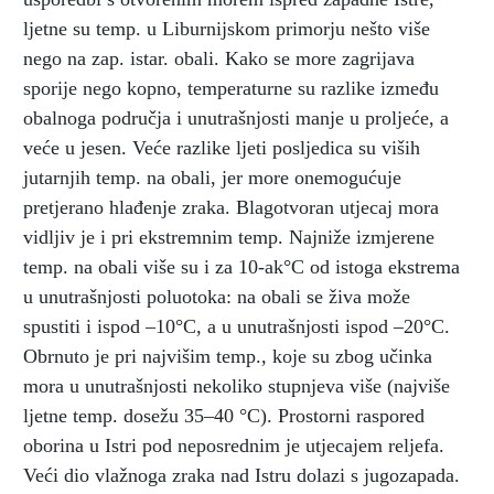
ljetne su temp. u Liburnijskom primorju nešto više
nego na zap. istar. obali. Kako se more zagrijava
sporije nego kopno, temperaturne su razlike između
obalnoga područja i unutrašnjosti manje u proljeće, a
veće u jesen. Veće razlike ljeti posljedica su viših
jutarnjih temp. na obali, jer more onemogućuje
pretjerano hlađenje zraka. Blagotvoran utjecaj mora
vidljiv je i pri ekstremnim temp. Najniže izmjerene
temp. na obali više su i za 10-ak°C od istoga ekstrema
u unutrašnjosti poluotoka: na obali se živa može
spustiti i ispod –10°C, a u unutrašnjosti ispod –20°C.
Obrnuto je pri najvišim temp., koje su zbog učinka
mora u unutrašnjosti nekoliko stupnjeva više (najviše
ljetne temp. dosežu 35–40 °C). Prostorni raspored
oborina u Istri pod neposrednim je utjecajem reljefa.
Veći dio vlažnoga zraka nad Istru dolazi s jugozapada.