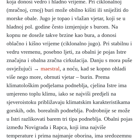
koja donosi vedro i hladno vrijeme. Pri ciklonalnoj
(mračnoj, crnoj) buri može obilno kišiti ili sniježiti do
morske obale. Jugo je topao i vlažan vjetar, koji se u
hladnoj pol. godine često izmjenjuje s burom. Na
kopnu ne doseže takve brzine kao bura, a donosi
oblačno i kišno vrijeme (ciklonalno jugo). Pri stabilnu i
vedru vremenu, posebno ljeti, za obalni je pojas Istre
značajna i obalna zračna cirkulacija. Danju s mora puše
osvježujući →
maestral
, a noću, kad se kopno ohladi
više nego more, obrnuti vjetar – burin. Prema
klimatološkim podjelama podneblja, cjelina Istre ima
umjereno toplu klimu, iako se najviši predjeli na
sjeveroistoku približavaju klimatskim karakteristikama
gorskih, odn. borealnih podneblja. Podrobnije se može
u Istri razlikovati barem tri tipa podneblja. Obalni pojas
između Novigrada i Rapca, koji ima najviše
temperature i prima najmanje oborina, ima sredozemnu