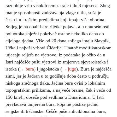
razdoblje vrlo visokih temp. traje i do 3 mjeseca. Zbog
manje sposobnosti zadržavanja vlage u tlu, suša je
česta i u kraškim predjelima koji imaju više oborina.
Snijeg je na obali Istre rijetka pojava, a u unutrašnjosti
poluotoka snježni pokrivač ostane nekoliko dana do
cijeloga tjedna. Više od 20 dana snijega imaju Slavnik,
Učka i najviši vrhovi Ćićarije. Unatoč modifikatorskom
utjecaju reljefa na vjetrove, iz podataka je očito da u
Istri najčešće pušu vjetrovi iz smjerova sjeveroistoka i
istoka (→
bura
) i jugoistoka (→
jugo
). Bura je najčešća
zimi, jer je Jadran u to godišnje doba često u području
niskoga zračnoga tlaka. Jačina bure ovisi o lokalnim
topografskim prilikama, a najveće brzine, čak i veće od
150 km/h, doseže pod sedlima u Dinaridima. U Istri
prevladava umjerena bura, koja ne postiže jačinu
senjske ili tršćanske. Češće puše anticiklonalna bura,