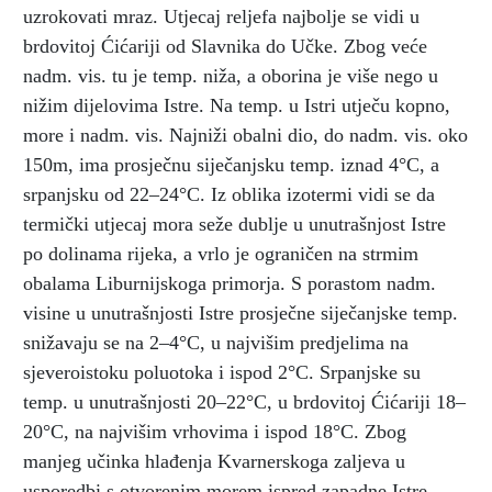
uzrokovati mraz. Utjecaj reljefa najbolje se vidi u
brdovitoj Ćićariji od Slavnika do Učke. Zbog veće
nadm. vis. tu je temp. niža, a oborina je više nego u
nižim dijelovima Istre. Na temp. u Istri utječu kopno,
more i nadm. vis. Najniži obalni dio, do nadm. vis. oko
150m, ima prosječnu siječanjsku temp. iznad 4°C, a
srpanjsku od 22–24°C. Iz oblika izotermi vidi se da
termički utjecaj mora seže dublje u unutrašnjost Istre
po dolinama rijeka, a vrlo je ograničen na strmim
obalama Liburnijskoga primorja. S porastom nadm.
visine u unutrašnjosti Istre prosječne siječanjske temp.
snižavaju se na 2–4°C, u najvišim predjelima na
sjeveroistoku poluotoka i ispod 2°C. Srpanjske su
temp. u unutrašnjosti 20–22°C, u brdovitoj Ćićariji 18–
20°C, na najvišim vrhovima i ispod 18°C. Zbog
manjeg učinka hlađenja Kvarnerskoga zaljeva u
usporedbi s otvorenim morem ispred zapadne Istre,