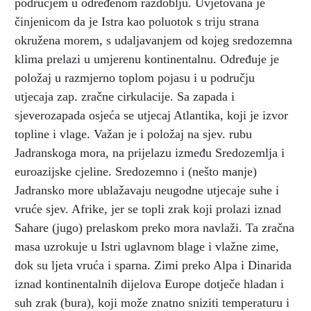
područjem u određenom razdoblju. Uvjetovana je
činjenicom da je Istra kao poluotok s triju strana
okružena morem, s udaljavanjem od kojeg sredozemna
klima prelazi u umjerenu kontinentalnu. Određuje je
položaj u razmjerno toplom pojasu i u području
utjecaja zap. zračne cirkulacije. Sa zapada i
sjeverozapada osjeća se utjecaj Atlantika, koji je izvor
topline i vlage. Važan je i položaj na sjev. rubu
Jadranskoga mora, na prijelazu između Sredozemlja i
euroazijske cjeline. Sredozemno i (nešto manje)
Jadransko more ublažavaju neugodne utjecaje suhe i
vruće sjev. Afrike, jer se topli zrak koji prolazi iznad
Sahare (jugo) prelaskom preko mora navlaži. Ta zračna
masa uzrokuje u Istri uglavnom blage i vlažne zime,
dok su ljeta vruća i sparna. Zimi preko Alpa i Dinarida
iznad kontinentalnih dijelova Europe dotječe hladan i
suh zrak (bura), koji može znatno sniziti temperaturu i