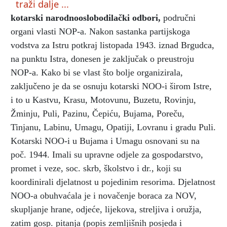
traži dalje ...
kotarski narodnooslobodilački odbori
,
područni
organi vlasti NOP-a. Nakon sastanka partijskoga
vodstva za Istru potkraj listopada 1943. iznad Brgudca,
na punktu Istra, donesen je zaključak o preustroju
NOP-a. Kako bi se vlast što bolje organizirala,
zaključeno je da se osnuju kotarski NOO-i širom Istre,
i to u Kastvu, Krasu, Motovunu, Buzetu, Rovinju,
Žminju, Puli, Pazinu, Čepiću, Bujama, Poreču,
Tinjanu, Labinu, Umagu, Opatiji, Lovranu i gradu Puli.
Kotarski NOO-i u Bujama i Umagu osnovani su na
poč. 1944. Imali su upravne odjele za gospodarstvo,
promet i veze, soc. skrb, školstvo i dr., koji su
koordinirali djelatnost u pojedinim resorima. Djelatnost
NOO-a obuhvaćala je i novačenje boraca za NOV,
skupljanje hrane, odjeće, lijekova, streljiva i oružja,
zatim gosp. pitanja (popis zemljišnih posjeda i