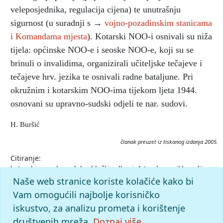
veleposjednika, regulacija cijena) te unutrašnju
sigurnost (u suradnji s →
vojno-pozadinskim stanicama
i Komandama mjesta
). Kotarski NOO-i osnivali su niža
tijela: općinske NOO-e i seoske NOO-e, koji su se
brinuli o invalidima, organizirali učiteljske tečajeve i
tečajeve hrv. jezika te osnivali radne bataljune. Pri
okružnim i kotarskim NOO-ima tijekom ljeta 1944.
osnovani su upravno-sudski odjeli te nar. sudovi.
H. Buršić
članak preuzet iz tiskanog izdanja 2005.
Citiranje:
kotarski narodnooslobodilački odbori.
Istarska enciklopedija
(2005), mrežno izdanje.
Leksikografski zavod Miroslav Krleža,
Naše web stranice koriste kolačiće kako bi
2026. Pristupljeno 8.8.2026.
Vam omogućili najbolje korisničko
<https://istra.lzmk.hr/clanak/kotarski-narodnooslobodilacki-
iskustvo, za analizu prometa i korištenje
odbori>.
društvenih mreža.
Doznaj više.