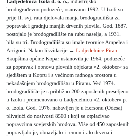
Ladjedelnica Izola d. o. o.
,
industrijsko
brodograđevno poduzeće, osnovano 1992. U Izoli su
prije II. svj. rata djelovala manja brodogradilišta za
popravak i gradnju manjih drvenih plovila. God. 1887.
postojalo je brodogradilište na rubu naselja, a 1931.
bila su tri. Brodogradilišta su imale tvornice Ampelea i
Arrigoni. Nakon likvidacije →
Ladjedelnice Piran
Skupština općine Kopar ustanovila je 1964. poduzeće
za popravak i obnovu plovnih objekata »2. oktober« sa
sjedištem u Kopru i s većinom radnoga prostora u
nekadašnjem brodogradilištu u Piranu. Već 1974.
brodogradilište je s približno 200 zaposlenih preseljeno
u Izolu i preimenovano u Ladjedelnicu »2. oktober« p.
o. Izola. God. 1976. nabavljen je u Hersonu (Odesa)
plivajući do nosivosti 8500 t koji se otplaćivao
popravcima sovjetskih brodova. Više od 450 zaposlenih
popravljalo je, obnavljalo i remontiralo drvena i