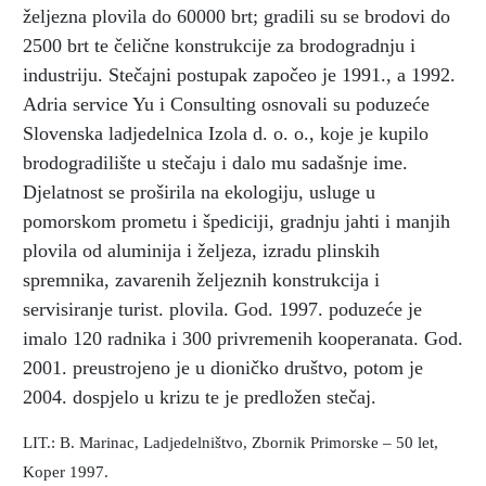
željezna plovila do 60000 brt; gradili su se brodovi do
2500 brt te čelične konstrukcije za brodogradnju i
industriju. Stečajni postupak započeo je 1991., a 1992.
Adria service Yu i Consulting osnovali su poduzeće
Slovenska ladjedelnica Izola d. o. o., koje je kupilo
brodogradilište u stečaju i dalo mu sadašnje ime.
Djelatnost se proširila na ekologiju, usluge u
pomorskom prometu i špediciji, gradnju jahti i manjih
plovila od aluminija i željeza, izradu plinskih
spremnika, zavarenih željeznih konstrukcija i
servisiranje turist. plovila. God. 1997. poduzeće je
imalo 120 radnika i 300 privremenih kooperanata. God.
2001. preustrojeno je u dioničko društvo, potom je
2004. dospjelo u krizu te je predložen stečaj.
LIT.: B. Marinac, Ladjedelništvo, Zbornik Primorske – 50 let,
Koper 1997.