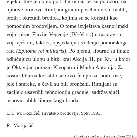
vijeku. Ime je dobio po Liburnima, jer su po uzoru na
njihove brodove Rimljani gradili posebnu vrstu malih,
brzih i okretnih brodica, kojima su se koristili kao
pomoćnim brodovljem. O tome izvještava kasnorimski
vojni pisac Flavije Vegecije (IV–V. st.) u raspravi o
voj. vještini, taktici, opsjedanju i vođenju pomorskoga
rata
(Epitoma rei militaris)
. Po njemu, liburne su imale
odlučujuću ulogu u bitki kraj Akcija 31. pr. Kr., u kojoj
je Oktavijan porazio Kleopatru i Marka Antonija. Za
kostur liburna koristilo se drvo čempresa, bora, tise,
jele i smreke, a čavli su bili brončani. Rimljani su
zacijelo usavršili tehnologiju gradnje, zadržavajući
osnovni oblik liburnskoga broda.
LIT.: M. Kozličić, Hrvatsko brodovlje, Split 1993.
R. Matijašić
članak preuzet iz tiskanog izdanja 2005.