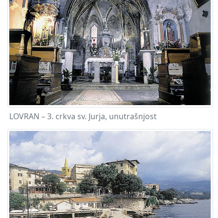
LOVRAN – 3. crkva sv. Jurja, unutrašnjost