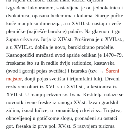
izgrađene lukobranom, sastavljena je od jednokatnica i
dvokatnica, opasana bedemima i kulama. Starije pučke
kuće manjih su dimenzija, a u XVIII.st. nastaju i veće
plemićke (najčešće barokne) palače. Na glavnom trgu
župna crkva sv. Jurja iz XIV.st. Proširena je u XVII.st.,
a u XVIII.st. dobila je novo, barokizirano pročelje.
Kasnogotički mrežasti svod apside oslikan je 1470–79.
freskama što su ih radile dvije radionice, kastavska
(svod i gornji pojas svetišta) i istarska (tzv. →
Šareni
majstor
, donji pojas svetišta i trijumfalni luk). Drveni
rezbareni oltari iz XVI. su i XVII.st., a krstionica iz
XVII.st. U manjoj crkvici sv. Ivana Krstitelja nalaze se
novootkrivene freske iz ranoga XV.st. Izvan gradskih
zidina, iznad lučice, u romaničkoj crkvici sv. Trojstva,
obnovljenoj u gotičkome slogu, pronađeni su ostatci
got. fresaka iz prve pol. XV.st. S razvojem turizma