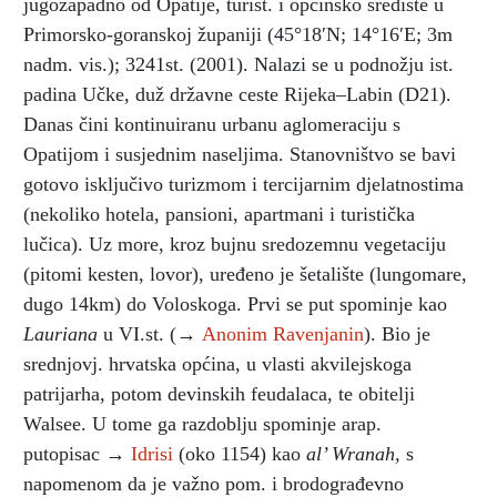
jugozapadno od Opatije, turist. i općinsko središte u
Primorsko-goranskoj županiji
(45°18′N; 14°16′E; 3m
nadm. vis.); 3241st. (2001). Nalazi se u podnožju ist.
padina Učke, duž državne ceste Rijeka–Labin (D21).
Danas čini kontinuiranu urbanu aglomeraciju s
Opatijom i susjednim naseljima. Stanovništvo se bavi
gotovo isključivo turizmom i tercijarnim djelatnostima
(nekoliko hotela, pansioni, apartmani i turistička
lučica). Uz more, kroz bujnu sredozemnu vegetaciju
(pitomi kesten, lovor), uređeno je šetalište (lungomare,
dugo 14km) do Voloskoga. Prvi se put spominje kao
Lauriana
u VI.st. (→
Anonim Ravenjanin
). Bio je
srednjovj. hrvatska općina, u vlasti akvilejskoga
patrijarha, potom devinskih feudalaca, te obitelji
Walsee. U tome ga razdoblju spominje arap.
putopisac →
Idrisi
(oko 1154) kao
al’ Wranah,
s
napomenom da je važno pom. i brodograđevno