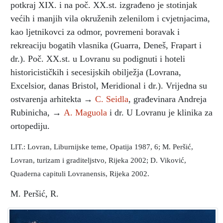
potkraj XIX. i na poč. XX.st. izgrađeno je stotinjak
većih i manjih vila okruženih zelenilom i cvjetnjacima,
kao ljetnikovci za odmor, povremeni boravak i
rekreaciju bogatih vlasnika (Guarra, Deneš, Frapart i
dr.). Poč. XX.st. u Lovranu su podignuti i hoteli
historicističkih i secesijskih obilježja (Lovrana,
Excelsior, danas Bristol, Meridional i dr.). Vrijedna su
ostvarenja arhitekta →
C. Seidla
, građevinara Andreja
Rubinicha, →
A. Maguola
i dr. U Lovranu je klinika za
ortopediju.
LIT.: Lovran, Liburnijske teme, Opatija 1987, 6; M. Peršić,
Lovran, turizam i graditeljstvo, Rijeka 2002; D. Viković,
Quaderna capituli Lovranensis, Rijeka 2002.
M. Peršić, R.