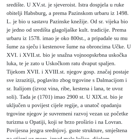
središte. U XV.st. je sjeveroist. Istra dospjela u ruke
obitelji Habsburg, a prema Pazinskom urbaru iz 1498.
L. je bio u sastavu Pazinske knežije. Od sr. vijeka bio
je jedno od središta glagoljaške kult. tradicije. Prema
urbaru iz 1578. imao je oko 800st., a pripadale su mu
šume za sječu i kestenove šume na obroncima Učke. U
XVI. i XVII.st. bio je snažna vojnoopskrbna uskočka
luka, te je zato u Uskočkom ratu dvaput spaljen.
Tijekom XVII. i XVIII.st. njegov gosp. značaj postaje
sve izrazitiji, poglavito zbog trgovine s Dalmacijom i
sr. Italijom (izvoz vina, ribe, kestena i lana, te uvoz
soli). Tada je (1701) imao 2900 st. U XIX.st. bio je
uključen u povijest cijele regije, a unatoč opadanju
trgovine njegov je suvremeni razvoj vezan uz početke
turizma u Opatiji, koji se brzo proširio i na Lovran.
Povijesna jezgra srednjovj. guste strukture, smještena
na stijeni uz more, iznad male lučice, dijelom