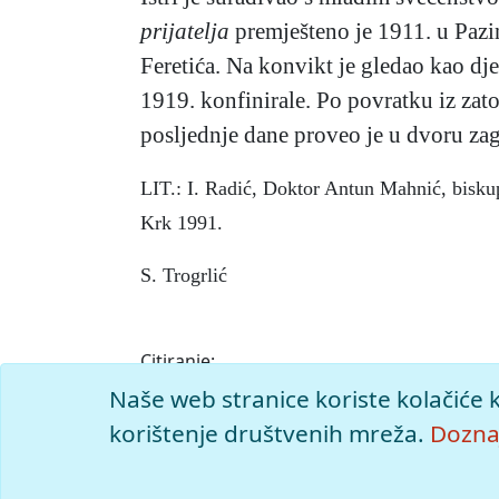
prijatelja
premješteno je 1911. u Pazi
Feretića. Na konvikt je gledao kao dje
1919. konfinirale. Po povratku iz zato
posljednje dane proveo je u dvoru z
LIT.: I. Radić, Doktor Antun Mahnić, bisku
Krk 1991.
S. Trogrlić
Citiranje:
Mahnič, Anton (Mahnić, Antun).
Istarska en
Naše web stranice koriste kolačiće 
<https://istra.lzmk.hr/clanak/mahnic-ant
korištenje društvenih mreža.
Doznaj
© 2026
Leksikografski zavod
Miroslav Kr