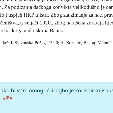
n. Za podizanja đačkoga konvikta velikodušno je dar
lo i uspjeh HKP u Istri. Zbog zauzimanja za nac. prava
čeništva, u veljači 1920., zbog narušena zdravlja lij
agrebačkoga nadbiskupa Bauera.
p krčki, Slavonska Požega 1940; A. Bozanić, Biskup Mahnić, p
ciklopedija (2005), mrežno izdanje.
Leksikografski zavod Mirosl
kako bi Vam omogućili najbolje korisničko isku
on-mahnic-antun->.
 više.
leža