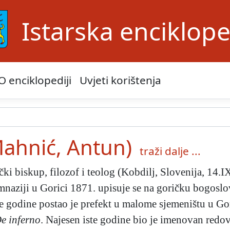
Istarska enciklope
O enciklopediji
Uvjeti korištenja
ahnić, Antun)
traži dalje ...
čki biskup, filozof i teolog (Kobdilj, Slovenija, 14.
aziji u Gorici 1871. upisuje se na goričku bogoslov
te godine postao je prefekt u malome sjemeništu u Gori
e inferno
. Najesen iste godine bio je imenovan redo