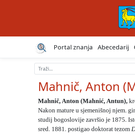
Portal znanja
Abecedarij
Mahnič, Anton (M
Mahnič, Anton (Mahnić, Antun)
,
kr
Nakon mature u sjemenišnoj njem. gimn
studij bogoslovije završio je 1875. Is
sred. 1881. postigao doktorat tezom
D