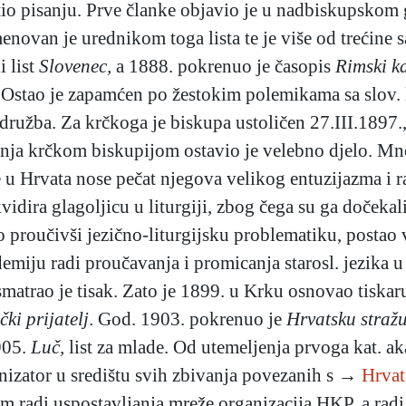
tio pisanju. Prve članke objavio je u nadbiskupskom 
enovan je urednikom toga lista te je više od trećine 
i list
Slovenec,
a 1888. pokrenuo je časopis
Rimski ka
i. Ostao je zapamćen po žestokim polemikama sa slov.
užba. Za krčkoga je biskupa ustoličen 27.III.1897.,
ja krčkom biskupijom ostavio je velebno djelo. Mnog
e u Hrvata nose pečat njegova velikog entuzijazma i 
kvidira glagoljicu u liturgiji, zbog čega su ga dočekal
 proučivši jezično-liturgijsku problematiku, postao 
miju radi proučavanja i promicanja starosl. jezika u 
smatrao je tisak. Zato je 1899. u Krku osnovao tiskar
čki prijatelj
. God. 1903. pokrenuo je
Hrvatsku stražu
905.
Luč,
list za mlade. Od utemeljenja prvoga kat. 
rganizator u središtu svih zbivanja povezanih s →
Hrvat
om radi uspostavljanja mreže organizacija HKP, a radi