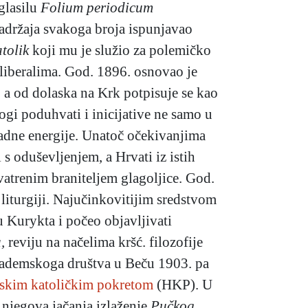
glasilu
Folium periodicum
sadržaja svakoga broja ispunjavao
tolik
koji mu je služio za polemičko
 liberalima. God. 1896. osnovao je
 a od dolaska na Krk potpisuje se kao
i poduhvati i inicijative ne samo u
radne energije. Unatoč očekivanjima
i s oduševljenjem, a Hrvati iz istih
vatrenim braniteljem glagoljice. God.
liturgiji. Najučinkovitijim sredstvom
u Kurykta i počeo objavljivati
,
reviju na načelima kršć. filozofije
akademskoga društva u Beču 1903. pa
skim katoličkim pokretom
(HKP). U
 njegova jačanja izlaženje
Pučkog