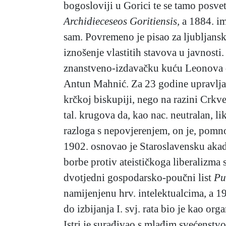
bogosloviji u Gorici te se tamo posve
Archidieceseos Goritiensis,
a 1884. im
sam. Povremeno je pisao za ljubljansk
iznošenje vlastitih stavova u javnost
znanstveno-izdavačku kuću Leonova dr
Antun Mahnić. Za 23 godine upravljan
krčkoj biskupiji, nego na razini Crkv
tal. krugova da, kao nac. neutralan, li
razloga s nepovjerenjem, on je, pomno
1902. osnovao je Staroslavensku akade
borbe protiv ateističkoga liberalizma 
dvotjedni gospodarsko-poučni list
Pu
namijenjenu hrv. intelektualcima, a 1
do izbijanja I. svj. rata bio je kao o
Istri je surađivao s mlađim svećenstv