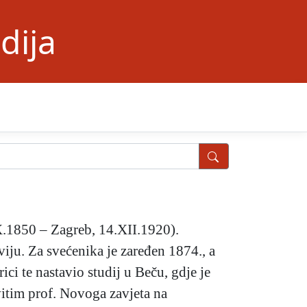
dija
IX.1850 – Zagreb, 14.XII.1920).
iju. Za svećenika je zaređen 1874., a
ci te nastavio studij u Beču, gdje je
vitim prof. Novoga zavjeta na