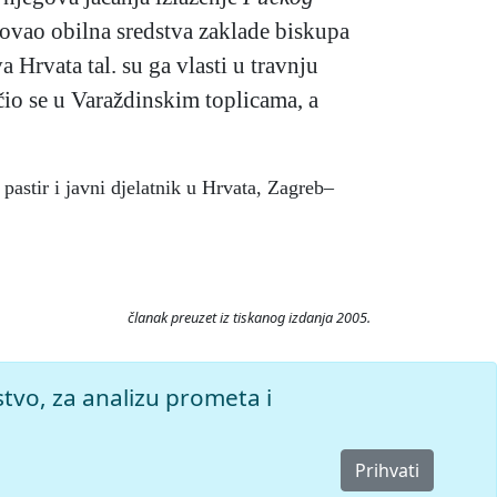
ovao obilna sredstva zaklade biskupa
 Hrvata tal. su ga vlasti u travnju
ečio se u Varaždinskim toplicama, a
astir i javni djelatnik u Hrvata, Zagreb–
članak preuzet iz tiskanog izdanja 2005.
av Krleža, 2026. Pristupljeno 8.8.2026.
stvo, za analizu prometa i
Prihvati