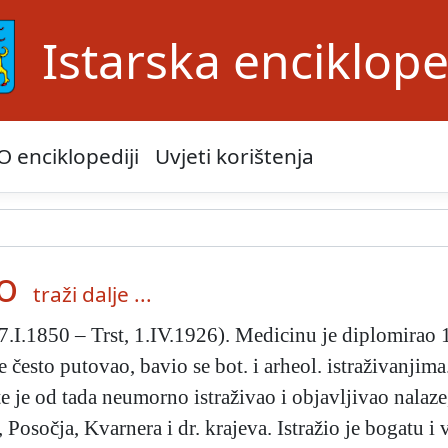
Istarska enciklope
O enciklopediji
Uvjeti korištenja
o
traži dalje ...
7.I.1850 – Trst, 1.IV.1926). Medicinu je diplomirao 1
e često putovao, bavio se bot. i arheol. istraživanji
 je od tada neumorno istraživao i objavljivao nalaze,
, Posočja, Kvarnera i dr. krajeva. Istražio je bogatu