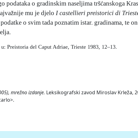
o podataka o gradinskim naseljima tršćanskoga Krasa, 
najvažnije mu je djelo
I castellieri preistorici di Tries
 podatke o svim tada poznatim istar. gradinama, te on
elja.
 u: Preistoria del Caput Adriae, Trieste 1983, 12–13.
005), mrežno izdanje.
Leksikografski zavod Miroslav Krleža, 20
carlo>.