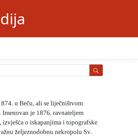
dija
874. u Beču, ali se liječništvom
ma. Imenovan je 1876. ravnateljem
 izvješća o iskapanjima i topografske
 i važnu željeznodobnu nekropolu Sv.