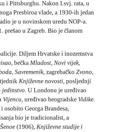
 i Pittsburghu. Nakon I.svj. rata, u
noga Presbiroa vlade, a 1930-ih jedan
, radio je u novinskom uredu NOP-a.
1. prešao u Zagreb. Bio je članom
oalicije. Diljem Hrvatske i inozemstva
misao,
bečka
Mladost, Novi vijek,
boda, Savremenik,
zagrebačko
Zvono,
 tjednik
Književne novosti,
posljednji
 jedinstvo
. U Londonu je uređivao
 u
Vijencu,
uređivao beogradske
Vidike
.
 i osobito Georga Brandesa,
anja bio je tradicionalist, a
 Šenoe
(1906),
Književne studije i