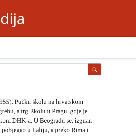
dija
I.1955). Pučku školu na hrvatskom
rebu, a trg. školu u Pragu, gdje je
jnikom DHK-a. U Beogradu se, izgnan
 pobjegao u Italiju, a preko Rima i