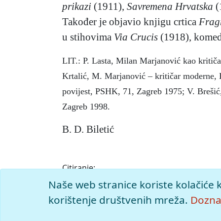
prikazi
(1911),
Savremena Hrvatska
(
Također je objavio knjigu crtica
Frag
u stihovima
Via Crucis
(1918), kome
LIT.: P. Lasta, Milan Marjanović kao kritiča
Krtalić, M. Marjanović – kritičar moderne, 
povijest, PSHK, 71, Zagreb 1975; V. Brešić
Zagreb 1998.
B. D. Biletić
Citiranje:
Marjanović, Milan.
Istarska enciklopedija (2
Naše web stranice koriste kolačiće 
<https://istra.lzmk.hr/clanak/marjanovic-m
korištenje društvenih mreža.
Doznaj