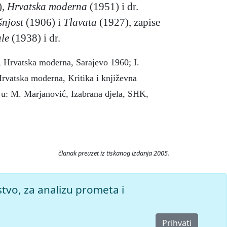
),
Hrvatska moderna
(1951) i dr.
njost
(1906) i
Tlavata
(1927), zapise
le
(1938) i dr.
ć, Hrvatska moderna, Sarajevo 1960; I.
Hrvatska moderna, Kritika i književna
 u: M. Marjanović, Izabrana djela, SHK,
članak preuzet iz tiskanog izdanja 2005.
26. Pristupljeno 7.8.2026.
stvo, za analizu prometa i
Prihvati