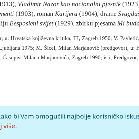
1913),
Vladimir Nazor kao nacionalni pjesnik
(1923
menti
(1903), roman
Karijera
(1904), drame
Svagdaš
diju
Besposleni svijet
(1929), zbirku pjesama
Mi buda
r, u: Hrvatska književna kritika, III, Zagreb 1950; V. Pavleti
Ljubljana 1975; M. Šicel, Milan Marjanović (predgovor), u: 
, Časopisi Milana Marjanovića, Zagreb 1990; isti, Predgovor,
005), mrežno izdanje.
Leksikografski zavod Miroslav Krleža, 20
kako bi Vam omogućili najbolje korisničko isku
ilan>.
 više.