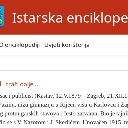
Istarska enciklope
O enciklopediji
Uvjeti korištenja
n
traži dalje ...
pisac i publicist (Kastav, 12.V.1879 – Zagreb, 21.XI
Pazinu, nižu gimnaziju u Rijeci, višu u Karlovcu i Zag
g protuugarskih stavova i često zatvaran. Bio je ta
žio se s V. Nazorom i J. Skerlićem. Unovačen 1915. te