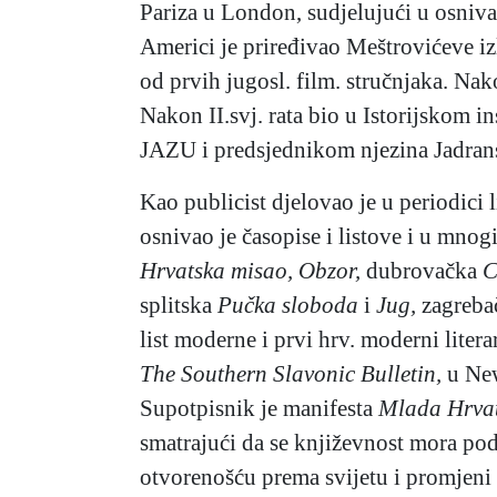
Pariza u London, sudjelujući u osniva
Americi je priređivao Meštrovićeve iz
od prvih jugosl. film. stručnjaka. Na
Nakon II.svj. rata bio u Istorijskom 
JAZU i predsjednikom njezina Jadrans
Kao publicist djelovao je u periodici
osnivao je časopise i listove i u mno
Hrvatska misao, Obzor,
dubrovačka
C
splitska
Pučka sloboda
i
Jug,
zagreba
list moderne i prvi hrv. moderni litera
The Southern Slavonic Bulletin,
u Ne
Supotpisnik je manifesta
Mlada Hrva
smatrajući da se književnost mora podre
otvorenošću prema svijetu i promjeni dr