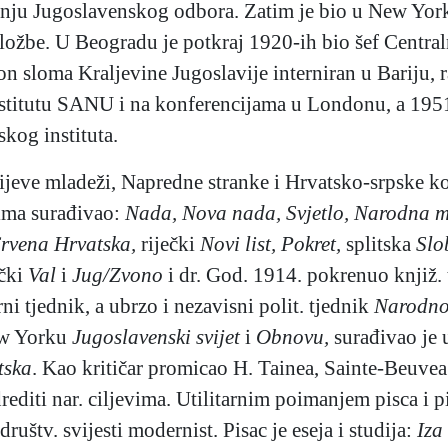
nju Jugoslavenskog odbora. Zatim je bio u New Yorku
ložbe. U Beogradu je potkraj 1920-ih bio šef Central
kon sloma Kraljevine Jugoslavije interniran u Bariju
institutu SANU i na konferencijama u Londonu, a 195
kog instituta.
 lijeve mladeži, Napredne stranke i Hrvatsko-srpske k
gima surađivao:
Nada, Nova nada, Svjetlo, Narodna 
rvena Hrvatska,
riječki
Novi list, Pokret,
splitska
Slo
čki
Val
i
Jug/Zvono
i dr. God. 1914. pokrenuo knjiž.
rni tjednik, a ubrzo i nezavisni polit. tjednik
Narodno
w Yorku
Jugoslavenski svijet
i
Obnovu,
surađivao je
tska
. Kao kritičar promicao H. Tainea, Sainte-Beuvea
diti nar. ciljevima. Utilitarnim poimanjem pisca i pis
uštv. svijesti modernist. Pisac je eseja i studija:
Iza