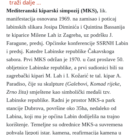
traži dalje ...
Mediteranski kiparski simpozij (MKS)
,
lik.
manifestacija osnovana 1969. na zamisao i poticaj
labinskih slikara Josipa Diminića i Quintina Bassanija
te kiparice Milene Lah iz Zagreba, uz podršku J.
Faragune, predsj. Općinske konferencije SSRNH Labin
i predsj. Katedre Labinske republike Čakavskoga
sabora. Prvi MKS održan je 1970. u čast proslave 50.
obljetnice Labinske republike, a prvi sudionici bili su
zagrebački kipari M. Lah i I. Kožarić te tal. kipar A.
Paradiso, čije su skulpture
(Galebovi, Komad rijeke,
Zrno žita)
smještene kao simbolički međaši tzv.
Labinske republike. Radni je prostor MKS-a park
stancije Dubrova, površine oko 35ha, nedaleko od
Labina, koji mu je općina Labin dodijelila na trajno
korištenje. Temeljne su odrednice MKS-a suvremena
pohvala ljepoti istar. kamena, reafirmacija kamena u