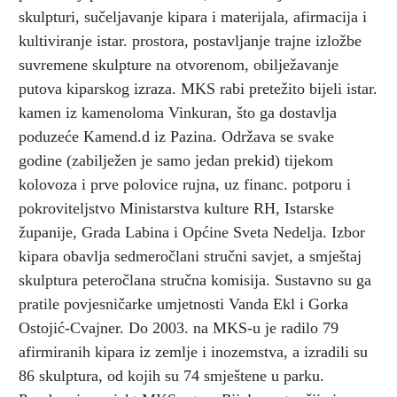
skulpturi, sučeljavanje kipara i materijala, afirmacija i
kultiviranje istar. prostora, postavljanje trajne izložbe
suvremene skulpture na otvorenom, obilježavanje
putova kiparskog izraza. MKS rabi pretežito bijeli istar.
kamen iz kamenoloma Vinkuran, što ga dostavlja
poduzeće Kamend.d iz Pazina. Održava se svake
godine (zabilježen je samo jedan prekid) tijekom
kolovoza i prve polovice rujna, uz financ. potporu i
pokroviteljstvo Ministarstva kulture RH, Istarske
županije, Grada Labina i Općine Sveta Nedelja. Izbor
kipara obavlja sedmeročlani stručni savjet, a smještaj
skulptura peteročlana stručna komisija. Sustavno su ga
pratile povjesničarke umjetnosti Vanda Ekl i Gorka
Ostojić-Cvajner. Do 2003. na MKS-u je radilo 79
afirmiranih kipara iz zemlje i inozemstva, a izradili su
86 skulptura, od kojih su 74 smještene u parku.