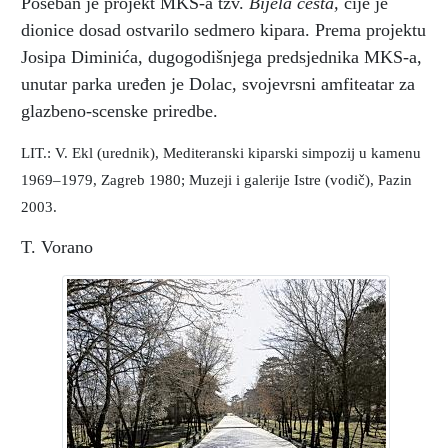
Poseban je projekt MKS-a tzv.
Bijela cesta,
čije je
dionice dosad ostvarilo sedmero kipara. Prema projektu
Josipa Diminića, dugogodišnjega predsjednika MKS-a,
unutar parka uređen je Dolac, svojevrsni amfiteatar za
glazbeno-scenske priredbe.
LIT.: V. Ekl (urednik), Mediteranski kiparski simpozij u kamenu
1969–1979, Zagreb 1980; Muzeji i galerije Istre (vodič), Pazin
2003.
T. Vorano