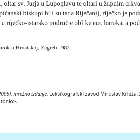
, oltar sv. Jurja u Lupoglavu te oltari u župnim crk
 (pićanski biskupi bili su tada Riječani), riječko je p
u u riječko-istarsko područje oblike eur. baroka, a po
 Barok u Hrvatskoj, Zagreb 1982.
(2005), mrežno izdanje.
Leksikografski zavod Miroslav Krleža, 2
ntonio>.