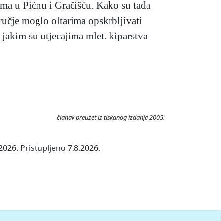
vama u Pićnu i Gračišću. Kako su tada
odručje moglo oltarima opskrbljivati
d jakim su utjecajima mlet. kiparstva
članak preuzet iz tiskanog izdanja 2005.
026. Pristupljeno 7.8.2026.