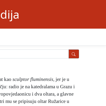
dija
nat kao
sculptor fluminensis,
jer je u
ju: radio je na katedralama u Grazu i
ropovjedaonicu i dva oltara, a glavne
stri mu se pripisuju oltar Ružarice u