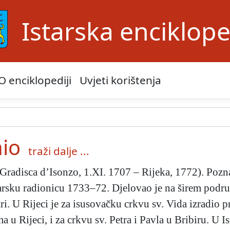
Istarska enciklope
O enciklopediji
Uvjeti korištenja
nio
traži dalje ...
 (Gradisca d’Isonzo, 1.XI. 1707 – Rijeka, 1772). Poz
arsku radionicu 1733–72. Djelovao je na širem područ
i. U Rijeci je za isusovačku crkvu sv. Vida izradio p
a u Rijeci, i za crkvu sv. Petra i Pavla u Bribiru. U I