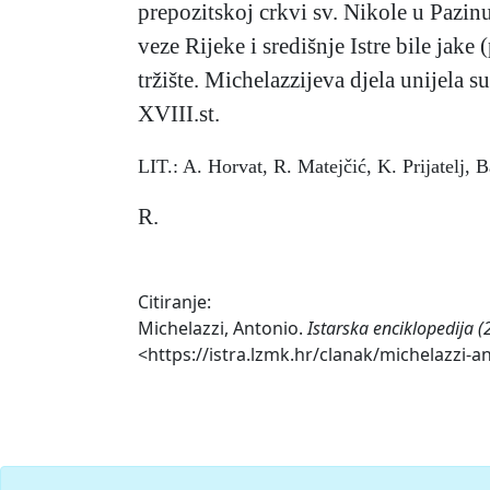
prepozitskoj crkvi sv. Nikole u Pazinu
veze Rijeke i središnje Istre bile jake
tržište. Michelazzijeva djela unijela s
XVIII.st.
LIT.: A. Horvat, R. Matejčić, K. Prijatelj,
R.
Citiranje:
Michelazzi, Antonio.
Istarska enciklopedija 
<https://istra.lzmk.hr/clanak/michelazzi-a