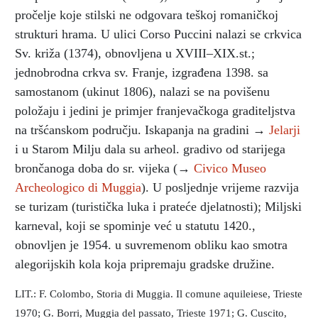
pročelje koje stilski ne odgovara teškoj romaničkoj
strukturi hrama. U ulici Corso Puccini nalazi se crkvica
Sv. križa (1374), obnovljena u XVIII–XIX.st.;
jednobrodna crkva sv. Franje, izgrađena 1398. sa
samostanom (ukinut 1806), nalazi se na povišenu
položaju i jedini je primjer franjevačkoga graditeljstva
na tršćanskom području. Iskapanja na gradini →
Jelarji
i u Starom Milju dala su arheol. gradivo od starijega
brončanoga doba do sr. vijeka (→
Civico Museo
Archeologico di Muggia
). U posljednje vrijeme razvija
se turizam (turistička luka i prateće djelatnosti); Miljski
karneval, koji se spominje već u statutu 1420.,
obnovljen je 1954. u suvremenom obliku kao smotra
alegorijskih kola koja pripremaju gradske družine.
LIT.: F. Colombo, Storia di Muggia. Il comune aquileiese, Trieste
1970; G. Borri, Muggia del passato, Trieste 1971; G. Cuscito,