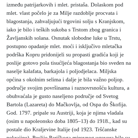
između patrijarkovih i mlet. pristaša. Dolaskom pod
mlet. vlast počelo je za Milje razdoblje procvata i
blagostanja, zahvaljujući trgovini solju s Kranjskom,
iako je bilo i teških sukoba s Trstom zbog granica i
Žavljanskih solana. Osnutak slobodne luke u Trstu,
postupno opadanje mlet. moći i isključivo mletačka
podrška Kopru pridonijeli su propasti gradića koji je
poslije gotovo pola tisućljeća blagostanja bio sveden na
naselje kalafata, barkajola i poljodjelaca. Miljska
općina s okolnim selima i dalje je bila važno poljop.
područje svojim površinama i raznovrsnošću kultura, a
obuhvaćala je gusto naseljeno područje od Svetog
Bartola (Lazareta) do Mačkovlja, od Ospa do Škofija.
God. 1797. pripale su Austriji, koja je njima vladala
(osim u napoleonsko doba 1805–13) do 1918., kad su
postale dio Kraljevine Italije (od 1923. Tršćanske
pokrajine). Poslije Pariškoga mirovnog ugovora bile su