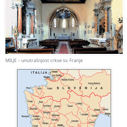
MILJE – unutrašnjost crkve sv. Franje