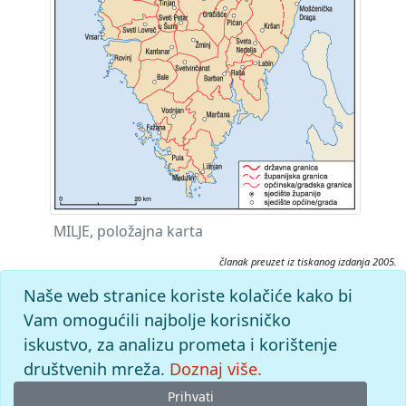
MILJE, položajna karta
članak preuzet iz tiskanog izdanja 2005.
Citiranje:
Naše web stranice koriste kolačiće kako bi
Milje.
Istarska enciklopedija (2005), mrežno izdanje.
Vam omogućili najbolje korisničko
Leksikografski zavod Miroslav Krleža, 2026. Pristupljeno
iskustvo, za analizu prometa i korištenje
7.8.2026. <https://istra.lzmk.hr/clanak/milje>.
društvenih mreža.
Doznaj više.
Prihvati