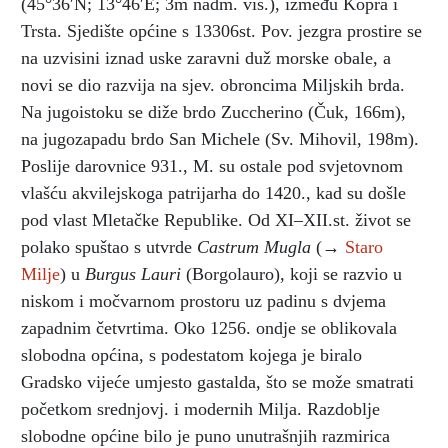
(45°36′N; 13°46′E; 3m nadm. vis.), između Kopra i
Trsta. Sjedište općine s 13306st. Pov. jezgra prostire se
na uzvisini iznad uske zaravni duž morske obale, a
novi se dio razvija na sjev. obroncima Miljskih brda.
Na jugoistoku se diže brdo Zuccherino (Čuk, 166m),
na jugozapadu brdo San Michele (Sv. Mihovil, 198m).
Poslije darovnice 931., M. su ostale pod svjetovnom
vlašću akvilejskoga patrijarha do 1420., kad su došle
pod vlast Mletačke Republike. Od XI–XII.st. život se
polako spuštao s utvrde
Castrum Mugla
(→
Staro
Milje
) u
Burgus Lauri
(Borgolauro), koji se razvio u
niskom i močvarnom prostoru uz padinu s dvjema
zapadnim četvrtima. Oko 1256. ondje se oblikovala
slobodna općina, s podestatom kojega je biralo
Gradsko vijeće umjesto gastalda, što se može smatrati
početkom srednjovj. i modernih Milja. Razdoblje
slobodne općine bilo je puno unutrašnjih razmirica