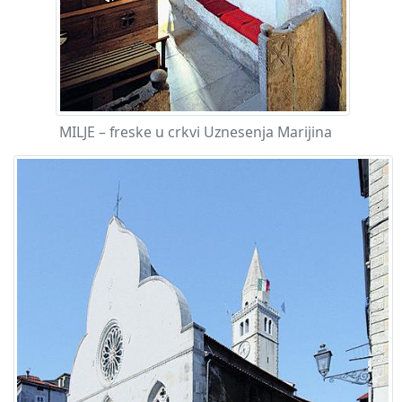
MILJE – freske u crkvi Uznesenja Marijina