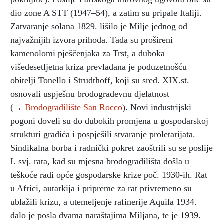
dio zone A STT (1947–54), a zatim su pripale Italiji.
Zatvaranje solana 1829. lišilo je Milje jednog od
najvažnijih izvora prihoda. Tada su prošireni
kamenolomi pješčenjaka za Trst, a duboka
višedesetljetna kriza prevladana je poduzetnošću
obitelji Tonello i Strudthoff, koji su sred. XIX.st.
osnovali uspješnu brodograđevnu djelatnost
(→
Brodogradilište San Rocco
). Novi industrijski
pogoni doveli su do dubokih promjena u gospodarskoj
strukturi gradića i pospješili stvaranje proletarijata.
Sindikalna borba i radnički pokret zaoštrili su se poslije
I. svj. rata, kad su mjesna brodogradilišta došla u
teškoće radi opće gospodarske krize poč. 1930-ih. Rat
u Africi, autarkija i pripreme za rat privremeno su
ublažili krizu, a utemeljenje rafinerije Aquila 1934.
dalo je posla dvama naraštajima Miljana, te je 1939.