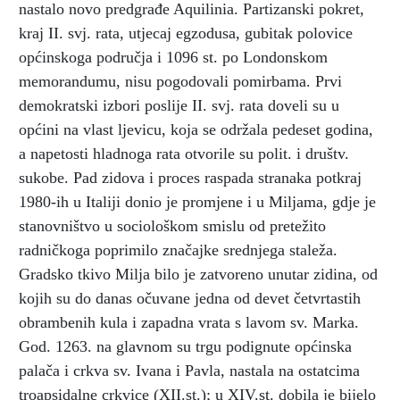
nastalo novo predgrađe Aquilinia. Partizanski pokret,
kraj II. svj. rata, utjecaj egzodusa, gubitak polovice
općinskoga područja i 1096 st. po Londonskom
memorandumu, nisu pogodovali pomirbama. Prvi
demokratski izbori poslije II. svj. rata doveli su u
općini na vlast ljevicu, koja se održala pedeset godina,
a napetosti hladnoga rata otvorile su polit. i društv.
sukobe. Pad zidova i proces raspada stranaka potkraj
1980-ih u Italiji donio je promjene i u Miljama, gdje je
stanovništvo u sociološkom smislu od pretežito
radničkoga poprimilo značajke srednjega staleža.
Gradsko tkivo Milja bilo je zatvoreno unutar zidina, od
kojih su do danas očuvane jedna od devet četvrtastih
obrambenih kula i zapadna vrata s lavom sv. Marka.
God. 1263. na glavnom su trgu podignute općinska
palača i crkva sv. Ivana i Pavla, nastala na ostatcima
troapsidalne crkvice (XII.st.); u XIV.st. dobila je bijelo