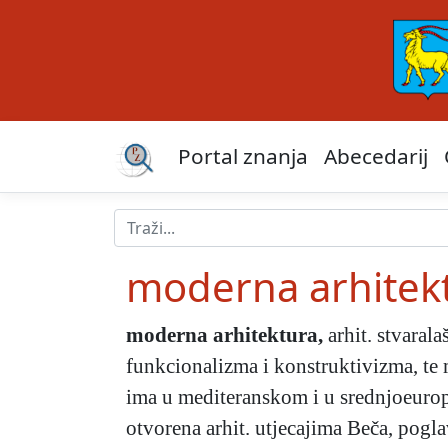
Portal znanja
Abecedarij
moderna arhitek
moderna arhitektura
,
arhit. stvarala
funkcionalizma i konstruktivizma, te
ima u mediteranskom i u srednjoeurops
otvorena arhit. utjecajima Beča, poglav