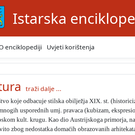
Istarska enciklope
O enciklopediji
Uvjeti korištenja
tura
traži dalje ...
štvo koje odbacuje stilska obilježja XIX. st. (historic
 mnogih usporednih umj. pravaca (kubizam, ekspresion
kom kult. krugu. Kao dio Austrijskoga primorja, na p
ito zbog nedostatka domaćih obrazovanih arhitekata i g