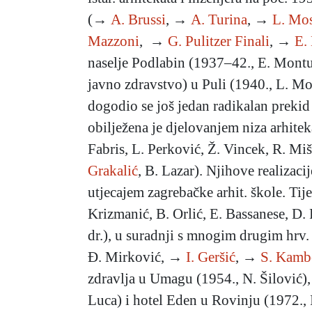
(→
A. Brussi
, →
A. Turina
, →
L. Mo
Mazzoni
,
→
G. Pulitzer Finali
, →
E.
naselje Podlabin (1937–42., E. Montuo
javno zdravstvo) u Puli (1940., L. Mos
dogodio se još jedan radikalan prekid
obilježena je djelovanjem niza arhitek
Fabris, L. Perković, Ž. Vincek, R. Miš
Grakalić
, B. Lazar). Njihove realizac
utjecajem zagrebačke arhit. škole. Tij
Krizmanić, B. Orlić, E. Bassanese, D. R
dr.), u suradnji s mnogim drugim hrv.
Đ. Mirković, →
I. Geršić
, →
S. Kamb
zdravlja u Umagu (1954., N. Šilović)
Luca) i hotel Eden u Rovinju (1972., 