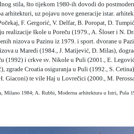
alnog stila, što tijekom 1980-ih dovodi do postmodernis
a arhitekturi, uz pojavu nove generacije istar. arhite
Počekaj, F. Gergorić, V. Delfar, B. Poropat, D. Tumpić
 realizacije škole u Poreču (1979., A. Šloser i N. Draš
nih nizova u Pazinu iz 1979. i sport. dvorane u Pazin
izova u Maredi (1984., J. Matijević, D. Milas), dogr
ču (1992) i crkve sv. Nikole u Puli (2001., E. Legov
), zgrade Croatia osiguranja u Puli (1992., S. Cetina
. Giaconi) te vile Haj u Lovrečici (2000., M. Perossa
a, Milano 1984; A. Rubbi, Moderna arhitektura u Istri, Pula 19