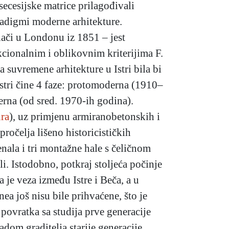
secesijske matrice prilagođivali
radigmi moderne arhitekture.
lači u Londonu iz 1851 – jest
cionalnim i oblikovnim kriterijima F.
 suvremene arhitekture u Istri bila bi
stri čine 4 faze: protomoderna (1910–
rna (od sred. 1970-ih godina).
ura
), uz primjenu armiranobetonskih i
ročelja lišeno historicističkih
nala i tri montažne hale s čeličnom
i. Istodobno, potkraj stoljeća počinje
a je veza između Istre i Beča, a u
onea još nisu bile prihvaćene, što je
 povratka sa studija prve generacije
radom graditelja starije generacije