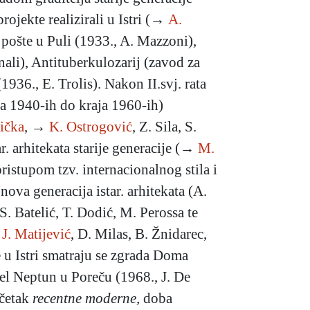
 projekte realizirali u Istri (→
A.
 pošte u Puli (1933., A. Mazzoni),
ali), Antituberkulozarij (zavod za
936., E. Trolis). Nakon II.svj. rata
a 1940-ih do kraja 1960-ih)
ička
, →
K. Ostrogović
, Z. Sila, S.
r. arhitekata starije generacije (→
M.
ristupom tzv. internacionalnog stila i
nova generacija istar. arhitekata (A.
S. Batelić, T. Dodić, M. Perossa te
→
J. Matijević
, D. Milas, B. Žnidarec,
e u Istri smatraju se zgrada Doma
el Neptun u Poreču (1968., J. De
očetak
recentne moderne,
doba