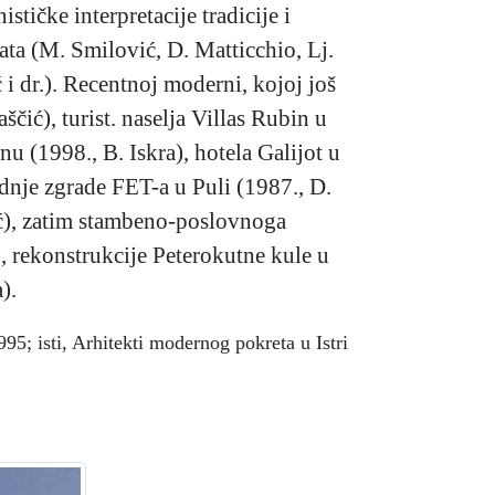
tičke interpretacije tradicije i
kata (M. Smilović, D. Matticchio, Lj.
 i dr.). Recentnoj moderni, kojoj još
čić), turist. naselja Villas Rubin u
u (1998., B. Iskra), hotela Galijot u
adnje zgrade FET-a u Puli (1987., D.
ić), zatim stambeno-poslovnoga
), rekonstrukcije Peterokutne kule u
).
95; isti, Arhitekti modernog pokreta u Istri