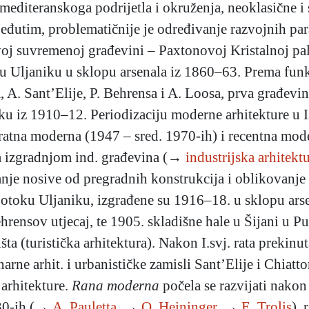
mediteranskoga podrijetla i okruženja, neoklasične i 
eđutim, problematičnije je određivanje razvojnih pa
rvoj suvremenoj građevini – Paxtonovoj Kristalnoj pa
u Uljaniku u sklopu arsenala iz 1860–63. Prema funk
 A. Sant’Elije, P. Behrensa i A. Loosa, prva građevina
ku iz 1910–12. Periodizaciju moderne arhitekture u I
ratna moderna (1947 – sred. 1970-ih) i recentna mode
ena izgradnjom ind. građevina (→
industrijska arhitekt
nje nosive od pregradnih konstrukcija i oblikovanje p
otoku Uljaniku, izgrađene su 1916–18. u sklopu arse
rensov utjecaj, te 1905. skladišne hale u Šijani u Pul
šta (turistička arhitektura). Nakon I.svj. rata prekinut
ionarne arhit. i urbanističke zamisli Sant’Elije i Chiatt
arhitekture.
Rana moderna
počela se razvijati nakon
1930-ih (→
A. Pauletta
, →
O. Heininger
, →
E. Trolis
), 