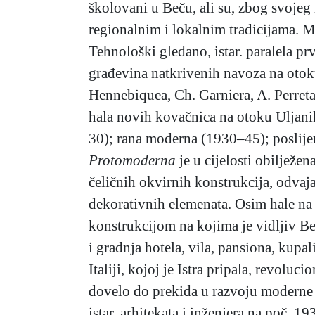
školovani u Beču, ali su, zbog svojeg 
regionalnim i lokalnim tradicijama. M
Tehnološki gledano, istar. paralela p
građevina natkrivenih navoza na otok
Hennebiquea, Ch. Garniera, A. Perreta,
hala novih kovačnica na otoku Uljani
30); rana moderna (1930–45); poslije
Protomoderna
je u cijelosti obiljež
čeličnih okvirnih konstrukcija, odvaja
dekorativnih elemenata. Osim hale na 
konstrukcijom na kojima je vidljiv Beh
i gradnja hotela, vila, pansiona, kupali
Italiji, kojoj je Istra pripala, revoluc
dovelo do prekida u razvoju moderne 
istar. arhitekata i inženjera na poč. 