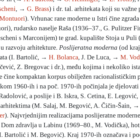
scheni
, →
G. Brass
) i dr. tal. arhitekata koji su važne
 Montuori
). Vrhunac rane moderne u Istri čine zgrada
ri), rudarsko naselje Raša (1936–37., G. Pulitzer Fin
cheni s Marconijem) te grad. kupalište Stoja u Puli (1
 u razvoju arhitekture.
Poslijeratna moderna
(od kraj
ata (I. Bartolić, →
H. Bolanca
,
J. De Luca, →
M. Vod
čević, Z. Bregovac i dr.), među kojima i nekoliko ista
ije čine kompaktan korpus obilježen racionalističkim p
ekom 1960-ih i na poč. 1970-ih počinjala je djelovati 
adolović, a poslije i B. Iskra, S. Cetina, E. Legović, 
 arhitektima (M. Salaj, M. Begović, A. Čičin-Šain, 
er
). Najvrjednijim realizacijama poslijeratne modern
, Dom zdravlja u Labinu (1969–80., M. Vodička), hot
I. Bartolić i M. Begović). Kraj 1970-ih označava i p