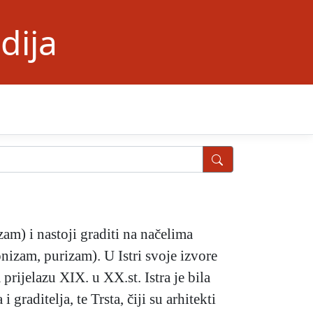
dija
izam) i nastoji graditi na načelima
izam, purizam). U Istri svoje izvore
rijelazu XIX. u XX.st. Istra je bila
raditelja, te Trsta, čiji su arhitekti