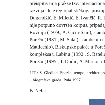
preispitivanja prakse tzv. internacion
razvoja ideje regionalističkoga pristup
Dugandžić, E. Miletić, E. Ivančić, R. 
nije potpuno dovršen korpus, pripadaju
Rovinju (1979., A. Čičin-Šain), stambe
Poreču (1981., M. Salaj), stambenih n
Matticchio), Biskupske palače u Pore
kompleksa u Labinu (1992., S. Batelić
Poreču (1995., T. Dodić, A. Marion i H
LIT.: S. Giedion, Spazio, tempo, architettur
– biografska građa, Pula 1997.
B. Nefat