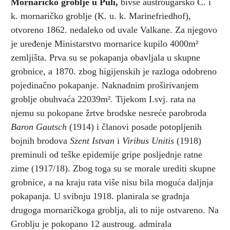
Mornaričko groblje u Puli
,
bivše austrougarsko C. i
k. mornaričko groblje (K. u. k. Marinefriedhof),
otvoreno 1862. nedaleko od uvale Valkane. Za njegovo
je uređenje Ministarstvo mornarice kupilo 4000m²
zemljišta. Prva su se pokapanja obavljala u skupne
grobnice, a 1870. zbog higijenskih je razloga odobreno
pojedinačno pokapanje. Naknadnim proširivanjem
groblje obuhvaća 22039m². Tijekom I.svj. rata na
njemu su pokopane žrtve brodske nesreće parobroda
Baron Gautsch
(1914) i članovi posade potopljenih
bojnih brodova
Szent Istvan
i
Viribus Unitis
(1918)
preminuli od teške epidemije gripe posljednje ratne
zime (1917/18). Zbog toga su se morale urediti skupne
grobnice, a na kraju rata više nisu bila moguća daljnja
pokapanja. U svibnju 1918. planirala se gradnja
drugoga mornaričkoga groblja, ali to nije ostvareno. Na
Groblju je pokopano 12 austroug. admirala