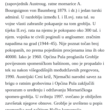
(zapovjednik Austroug. ratne mornarice A.
Bourguignon von Baumberg 1879. i dr.) i jedan turski
admiral. U razdoblju između I. i II.svj. rata tal. su
vojne vlasti zabranile pokapanje na tom groblju. U
tijeku II.svj. rata na njemu je pokopano oko 300 tal. i
njem. vojnika te civili poginuli u angloamer. zračnim
napadima na grad (1944–45). Nije poznat točan broj
pokopanih, no prema pojedinim procjenama ima ih oko
40000. Iako je 1960. Općina Pula proglasila Groblje
povijesnom spomeničkom baštinom, ono je propadalo i
tek su nakon višegodišnjih međudržavnih pregovora,
1990. Austrijski Crni križ,
Njemački narodni savez za
brigu o ratnim grobovima i Općina Pula zaključili
sporazum o uređenju i održavanju Mornaričkoga
spomen-groblja. U svibnju 1997. svečano je obilježen
završetak njegove obnove. Groblje je uvršteno u popis
spomenika pod zaštitom Haške konvencije.