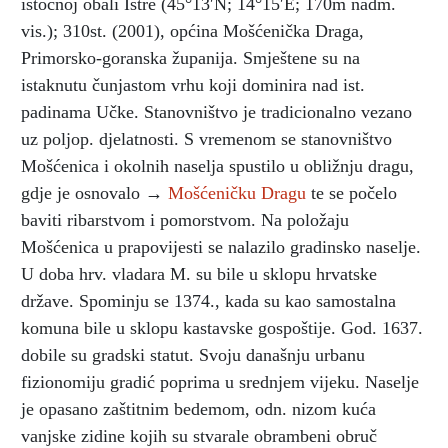
istočnoj obali Istre (45°13′N; 14°15′E; 170m nadm.
vis.); 310st. (2001), općina Mošćenička Draga,
Primorsko-goranska županija. Smještene su na
istaknutu čunjastom vrhu koji dominira nad ist.
padinama Učke. Stanovništvo je tradicionalno vezano
uz poljop. djelatnosti. S vremenom se stanovništvo
Mošćenica i okolnih naselja spustilo u obližnju dragu,
gdje je osnovalo →
Mošćeničku Dragu
te se počelo
baviti ribarstvom i pomorstvom. Na položaju
Mošćenica u prapovijesti se nalazilo gradinsko naselje.
U doba hrv. vladara M. su bile u sklopu hrvatske
države. Spominju se 1374., kada su kao samostalna
komuna bile u sklopu kastavske gospoštije. God. 1637.
dobile su gradski statut. Svoju današnju urbanu
fizionomiju gradić poprima u srednjem vijeku. Naselje
je opasano zaštitnim bedemom, odn. nizom kuća
vanjske zidine kojih su stvarale obrambeni obruč