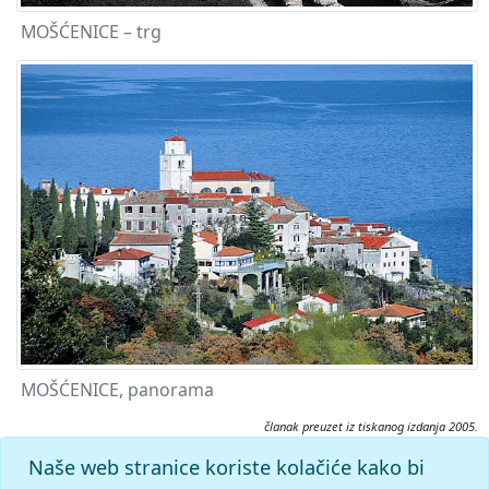
MOŠĆENICE – trg
MOŠĆENICE, panorama
članak preuzet iz tiskanog izdanja 2005.
Citiranje:
Naše web stranice koriste kolačiće kako bi
Mošćenice.
Istarska enciklopedija (2005), mrežno izdanje.