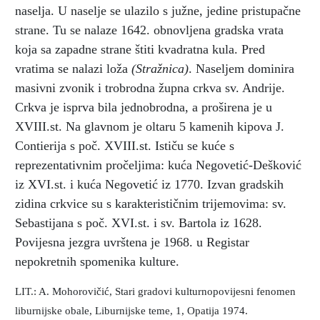
naselja. U naselje se ulazilo s južne, jedine pristupačne
strane. Tu se nalaze 1642. obnovljena gradska vrata
koja sa zapadne strane štiti kvadratna kula. Pred
vratima se nalazi loža
(Stražnica)
. Naseljem dominira
masivni zvonik i trobrodna župna crkva sv. Andrije.
Crkva je isprva bila jednobrodna, a proširena je u
XVIII.st. Na glavnom je oltaru 5 kamenih kipova J.
Contierija s poč. XVIII.st. Ističu se kuće s
reprezentativnim pročeljima: kuća Negovetić-Dešković
iz XVI.st. i kuća Negovetić iz 1770. Izvan gradskih
zidina crkvice su s karakterističnim trijemovima: sv.
Sebastijana s poč. XVI.st. i sv. Bartola iz 1628.
Povijesna jezgra uvrštena je 1968. u Registar
nepokretnih spomenika kulture.
LIT.: A. Mohorovičić, Stari gradovi kulturnopovijesni fenomen
liburnijske obale, Liburnijske teme, 1, Opatija 1974.